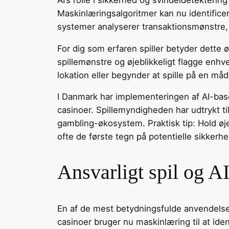
Maskinlæringsalgoritmer kan nu identificer
systemer analyserer transaktionsmønstre, s
For dig som erfaren spiller betyder dette
spillemønstre og øjeblikkeligt flagge enhve
lokation eller begynder at spille på en må
I Danmark har implementeringen af AI-base
casinoer. Spillemyndigheden har udtrykt ti
gambling-økosystem. Praktisk tip: Hold øje
ofte de første tegn på potentielle sikkerh
Ansvarligt spil og AI
En af de mest betydningsfulde anvendelser a
casinoer bruger nu maskinlæring til at ide