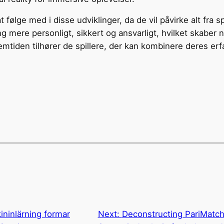
t følge med i disse udviklinger, da de vil påvirke alt fra s
g mere personligt, sikkert og ansvarligt, hvilket skaber 
emtiden tilhører de spillere, der kan kombinere deres erf
ininlärning formar
Next:
Deconstructing PariMatch’