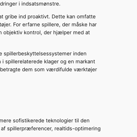
ringer i indsatsmønstre.
t gribe ind proaktivt. Dette kan omfatte
jer. For erfarne spillere, der måske har
n objektiv kontrol, der hjælper med at
e spillerbeskyttelsessystemer inden
i spillerelaterede klager og en markant
g betragte dem som værdifulde værktøjer
ere sofistikerede teknologier til den
f spillerpræferencer, realtids-optimering