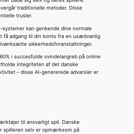
vergår traditionelle metoder. Disse
ielle trusler.
 AI-systemer kan genkende dine normale
at få adgang til din konto fra en usædvanlig
k iværksætte sikkerhedsforanstaltninger.
 60% i succesfulde svindelangreb på online
etholde integriteten af det danske
tivitet – disse AI-genererede advarsler er
rktøjer til ansvarligt spil. Danske
før spilleren selv er opmærksom på