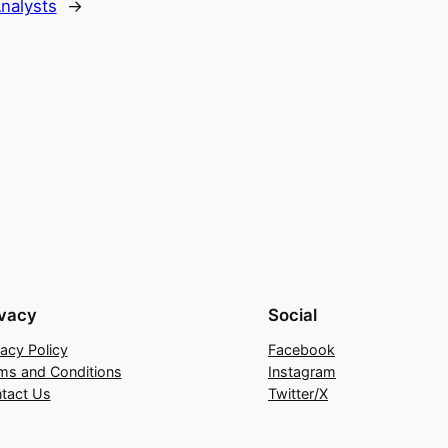
Analysts
→
ivacy
Social
vacy Policy
Facebook
ms and Conditions
Instagram
tact Us
Twitter/X