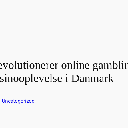
revolutionerer online gambl
asinooplevelse i Danmark
n
Uncategorized