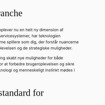
ranche
e oplever nu en helt ny dimension af
servicesystemer, har teknologien
ne spillere som dig, der forstår nuancerne
oplevelsen og de strategiske muligheder.
ing skabt nye muligheder for både
for at forbedre brugeroplevelsen og sikre
knologi og menneskeligt instinkt mødes i
tandard for