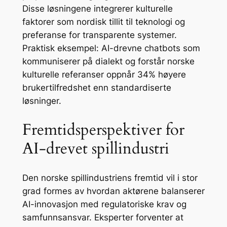
Disse løsningene integrerer kulturelle
faktorer som nordisk tillit til teknologi og
preferanse for transparente systemer.
Praktisk eksempel: AI-drevne chatbots som
kommuniserer på dialekt og forstår norske
kulturelle referanser oppnår 34% høyere
brukertilfredshet enn standardiserte
løsninger.
Fremtidsperspektiver for
AI-drevet spillindustri
Den norske spillindustriens fremtid vil i stor
grad formes av hvordan aktørene balanserer
AI-innovasjon med regulatoriske krav og
samfunnsansvar. Eksperter forventer at