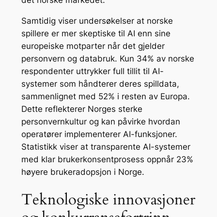
det norske markedet.
Samtidig viser undersøkelser at norske
spillere er mer skeptiske til AI enn sine
europeiske motparter når det gjelder
personvern og databruk. Kun 34% av norske
respondenter uttrykker full tillit til AI-
systemer som håndterer deres spilldata,
sammenlignet med 52% i resten av Europa.
Dette reflekterer Norges sterke
personvernkultur og kan påvirke hvordan
operatører implementerer AI-funksjoner.
Statistikk viser at transparente AI-systemer
med klar brukerkonsentprosess oppnår 23%
høyere brukeradopsjon i Norge.
Teknologiske innovasjoner