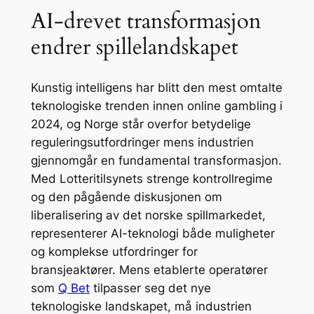
AI-drevet transformasjon
endrer spillelandskapet
Kunstig intelligens har blitt den mest omtalte
teknologiske trenden innen online gambling i
2024, og Norge står overfor betydelige
reguleringsutfordringer mens industrien
gjennomgår en fundamental transformasjon.
Med Lotteritilsynets strenge kontrollregime
og den pågående diskusjonen om
liberalisering av det norske spillmarkedet,
representerer AI-teknologi både muligheter
og komplekse utfordringer for
bransjeaktører. Mens etablerte operatører
som
Q Bet
tilpasser seg det nye
teknologiske landskapet, må industrien