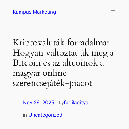
Skip
Kampus Marketing
to
content
Kriptovaluták forradalma:
Hogyan változtatják meg a
Bitcoin és az altcoinok a
magyar online
szerencsejáték-piacot
Nov 26, 2025
—
fadiladitya
by
in
Uncategorized