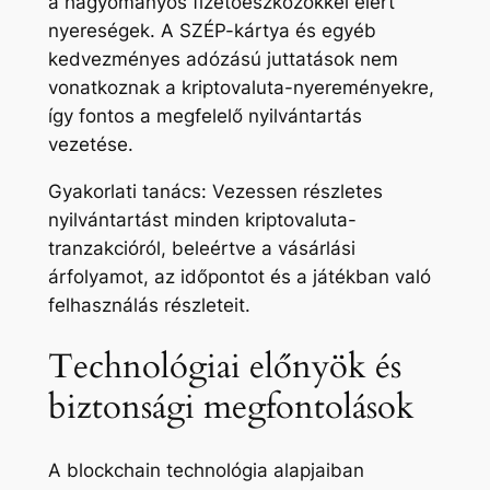
a hagyományos fizetőeszközökkel elért
nyereségek. A SZÉP-kártya és egyéb
kedvezményes adózású juttatások nem
vonatkoznak a kriptovaluta-nyereményekre,
így fontos a megfelelő nyilvántartás
vezetése.
Gyakorlati tanács: Vezessen részletes
nyilvántartást minden kriptovaluta-
tranzakcióról, beleértve a vásárlási
árfolyamot, az időpontot és a játékban való
felhasználás részleteit.
Technológiai előnyök és
biztonsági megfontolások
A blockchain technológia alapjaiban