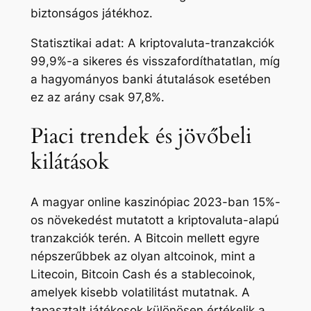
biztonságos játékhoz.
Statisztikai adat: A kriptovaluta-tranzakciók
99,9%-a sikeres és visszafordíthatatlan, míg
a hagyományos banki átutalások esetében
ez az arány csak 97,8%.
Piaci trendek és jövőbeli
kilátások
A magyar online kaszinópiac 2023-ban 15%-
os növekedést mutatott a kriptovaluta-alapú
tranzakciók terén. A Bitcoin mellett egyre
népszerűbbek az olyan altcoinok, mint a
Litecoin, Bitcoin Cash és a stablecoinok,
amelyek kisebb volatilitást mutatnak. A
tapasztalt játékosok különösen értékelik a