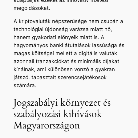
megoldásokat.
A kriptovaluták népszerűsége nem csupán a
technológiai újdonság varázsa miatt nő,
hanem gyakorlati előnyeik miatt is. A
hagyományos banki átutalások lassúsága és
magas költségei mellett a digitális valuták
azonnali tranzakciókat és minimális díjakat
kínálnak, ami különösen vonzó a gyakran
játszó, tapasztalt szerencsejátékosok
számára.
Jogszabályi környezet és
szabályozási kihívások
Magyarországon