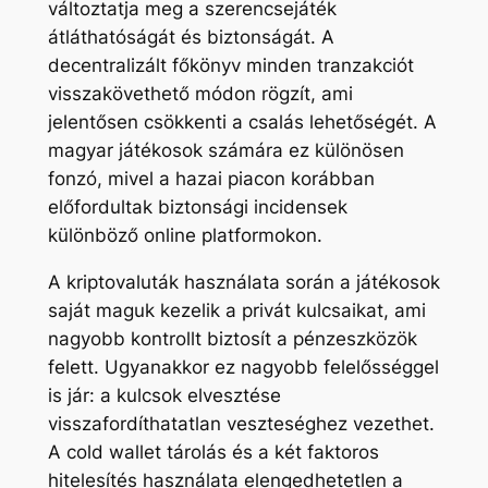
változtatja meg a szerencsejáték
átláthatóságát és biztonságát. A
decentralizált főkönyv minden tranzakciót
visszakövethető módon rögzít, ami
jelentősen csökkenti a csalás lehetőségét. A
magyar játékosok számára ez különösen
fonzó, mivel a hazai piacon korábban
előfordultak biztonsági incidensek
különböző online platformokon.
A kriptovaluták használata során a játékosok
saját maguk kezelik a privát kulcsaikat, ami
nagyobb kontrollt biztosít a pénzeszközök
felett. Ugyanakkor ez nagyobb felelősséggel
is jár: a kulcsok elvesztése
visszafordíthatatlan veszteséghez vezethet.
A cold wallet tárolás és a két faktoros
hitelesítés használata elengedhetetlen a