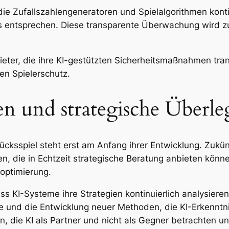
 Zufallszahlengeneratoren und Spielalgorithmen kontinu
s entsprechen. Diese transparente Überwachung wird 
eter, die ihre KI-gestützten Sicherheitsmaßnahmen tran
ren Spielerschutz.
en und strategische Überl
ücksspiel steht erst am Anfang ihrer Entwicklung. Zukü
en, die in Echtzeit strategische Beratung anbieten könne
optimierung.
ss KI-Systeme ihre Strategien kontinuierlich analysieren
ze und die Entwicklung neuer Methoden, die KI-Erkenntni
n, die KI als Partner und nicht als Gegner betrachten u