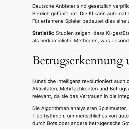
Deutsche Anbieter sind gesetzlich verpfli
Bereich geführt hat. Die KI kann automati
Für erfahrene Spieler bedeutet dies eine 
Statistik:
Studien zeigen, dass KI-gestüt
als herkömmliche Methoden, was besonder
Betrugserkennung u
Künstliche Intelligenz revolutioniert au
Aktivitäten, Mehrfachkonten und Betrugsve
relevant, da sie das Vertrauen in die Inte
Die Algorithmen analysieren Spielmuster
Tipprhythmen, um menschliches von automa
durch Bots oder andere betrügerische So