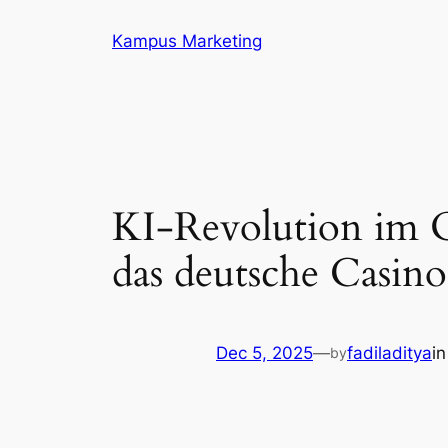
Skip
Kampus Marketing
to
content
KI-Revolution im On
das deutsche Casino
Dec 5, 2025
—
fadiladitya
i
by