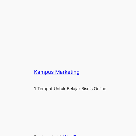
Kampus Marketing
1 Tempat Untuk Belajar Bisnis Online