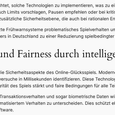
chtet, solche Technologien zu implementieren, was zu ei
sch Limits vorschlagen, Pausen empfehlen oder bei kriti
zusätzliche Sicherheitsebene, die auch bei rationalen E
zte Frühwarnsysteme problematisches Spielverhalten um
s in Deutschland zu einer Reduzierung spielbedingter
nd Fairness durch intell
ch die Sicherheitsaspekte des Online-Glücksspiels. Mode
rsuche in Millisekunden identifizieren. Diese Technolog
grität des Spiels stärkt und faire Bedingungen für alle T
, Transaktionsverhalten und sogar biometrische Daten w
tisiertem Verhalten zu unterscheiden. Dies schützt ehrl
ftware.