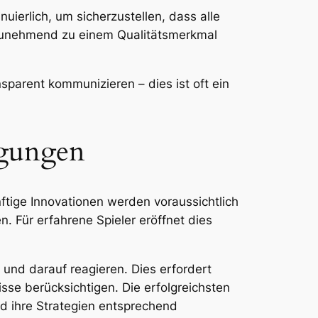
ierlich, um sicherzustellen, dass alle
zunehmend zu einem Qualitätsmerkmal
sparent kommunizieren – dies ist oft ein
egungen
nftige Innovationen werden voraussichtlich
n. Für erfahrene Spieler eröffnet dies
 und darauf reagieren. Dies erfordert
sse berücksichtigen. Die erfolgreichsten
nd ihre Strategien entsprechend