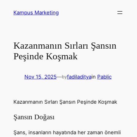
Skip
Kampus Marketing
to
content
Kazanmanın Sırları Şansın
Peşinde Koşmak
Nov 15, 2025
—
fadiladitya
in
Pablic
by
Kazanmanın Sırları Şansın Peşinde Koşmak
Şansın Doğası
Şans, insanların hayatında her zaman önemli