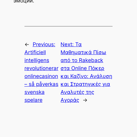
эмоции.
←
Previous:
Next:
Τα
Artificiell
Μαθηματικά Πίσω
intelligens
από το Rakeback
revolutionerar
στα Online Πόκερ
onlinecasinon
και Καζίνο: Ανάλυση
– så påverkas
και Στρατηγικές για
svenska
Αναλυτές της
spelare
Αγοράς
→