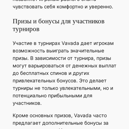
чувствовать себя комфортно и уверенно.
Призы и бонусы для участников
турниров
Участие в турнирах Vavada дает игрокам
возможность выиграть значительные
призы. В зависимости от турнира, призы
могут варьироваться от денежных выплат
до бесплатных спинов и других
привлекательных бонусов. Это делает
турниры не только увлекательными, но и
потенциально прибыльными для
участников.
Кроме основных призов, Vavada часто
предлагает дополнительные бонусы за