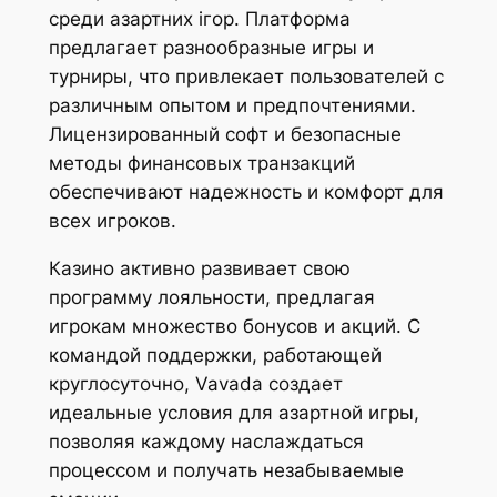
среди азартних ігор. Платформа
предлагает разнообразные игры и
турниры, что привлекает пользователей с
различным опытом и предпочтениями.
Лицензированный софт и безопасные
методы финансовых транзакций
обеспечивают надежность и комфорт для
всех игроков.
Казино активно развивает свою
программу лояльности, предлагая
игрокам множество бонусов и акций. С
командой поддержки, работающей
круглосуточно, Vavada создает
идеальные условия для азартной игры,
позволяя каждому наслаждаться
процессом и получать незабываемые