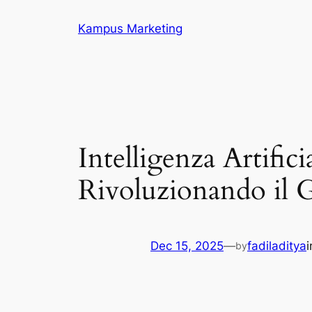
Skip
Kampus Marketing
to
content
Intelligenza Artifi
Rivoluzionando il G
Dec 15, 2025
—
fadiladitya
by