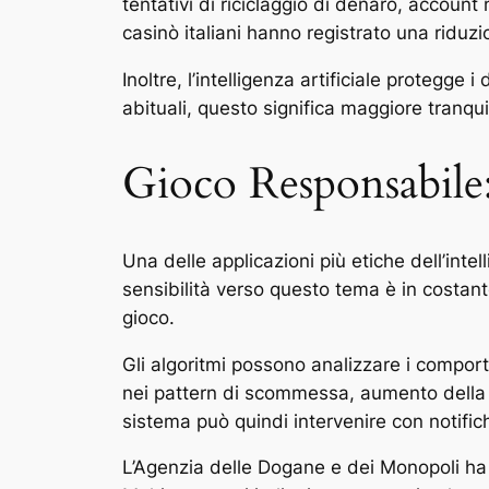
tentativi di riciclaggio di denaro, accoun
casinò italiani hanno registrato una riduzi
Inoltre, l’intelligenza artificiale protegge 
abituali, questo significa maggiore tranqui
Gioco Responsabile:
Una delle applicazioni più etiche dell’intel
sensibilità verso questo tema è in costan
gioco.
Gli algoritmi possono analizzare i compor
nei pattern di scommessa, aumento della f
sistema può quindi intervenire con notific
L’Agenzia delle Dogane e dei Monopoli ha ac