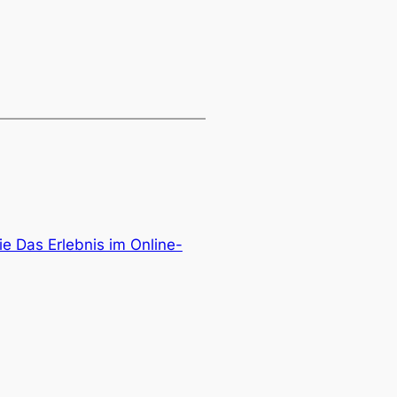
ie Das Erlebnis im Online-