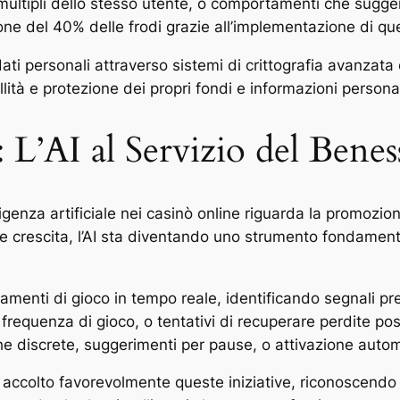
t multipli dello stesso utente, o comportamenti che sugg
one del 40% delle frodi grazie all’implementazione di que
i dati personali attraverso sistemi di crittografia avanzata 
llità e protezione dei propri fondi e informazioni personal
 L’AI al Servizio del Benes
ligenza artificiale nei casinò online riguarda la promozion
te crescita, l’AI sta diventando uno strumento fondamen
tamenti di gioco in tempo reale, identificando segnali p
requenza di gioco, o tentativi di recuperare perdite pos
he discrete, suggerimenti per pause, o attivazione automa
colto favorevolmente queste iniziative, riconoscendo il v