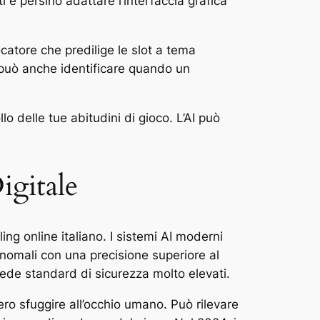
e persino adattare l’interfaccia grafica
catore che predilige le slot a tema
può anche identificare quando un
 delle tue abitudini di gioco. L’AI può
igitale
ing online italiano. I sistemi AI moderni
anomali con una precisione superiore al
iede standard di sicurezza molto elevati.
ro sfuggire all’occhio umano. Può rilevare