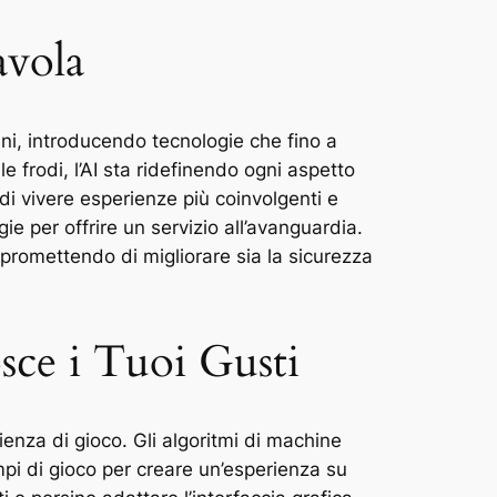
avola
iani, introducendo tecnologie che fino a
 frodi, l’AI sta ridefinendo ogni aspetto
di vivere esperienze più coinvolgenti e
 per offrire un servizio all’avanguardia.
, promettendo di migliorare sia la sicurezza
sce i Tuoi Gusti
erienza di gioco. Gli algoritmi di machine
mpi di gioco per creare un’esperienza su