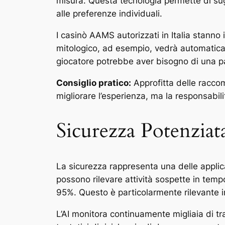
misura. Questa tecnologia permette di sug
alle preferenze individuali.
I casinò AAMS autorizzati in Italia stann
mitologico, ad esempio, vedrà automatica
giocatore potrebbe aver bisogno di una pa
Consiglio pratico:
Approfitta delle raccom
migliorare l’esperienza, ma la responsabil
Sicurezza Potenzia
La sicurezza rappresenta una delle applicaz
possono rilevare attività sospette in temp
95%. Questo è particolarmente rilevante in
L’AI monitora continuamente migliaia di tr