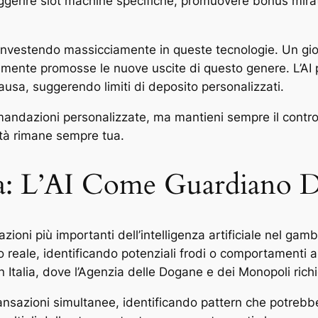
gerire slot machine specifiche, promuovere bonus mirati 
o investendo massicciamente in queste tecnologie. Un gio
mente promosse le nuove uscite di questo genere. L’AI 
usa, suggerendo limiti di deposito personalizzati.
andazioni personalizzate, ma mantieni sempre il controllo
ità rimane sempre tua.
ta: L’AI Come Guardiano D
ioni più importanti dell’intelligenza artificiale nel gambl
o reale, identificando potenziali frodi o comportamenti 
 Italia, dove l’Agenzia delle Dogane e dei Monopoli rich
ansazioni simultanee, identificando pattern che potrebbe