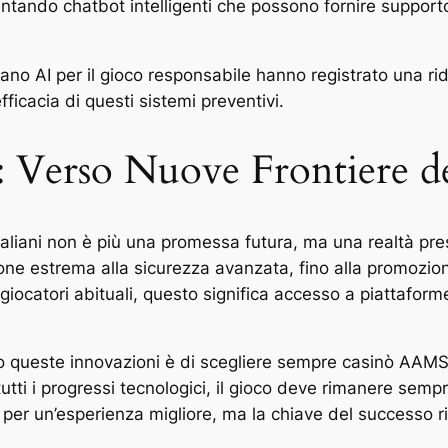
mentando chatbot intelligenti che possono fornire suppor
zano AI per il gioco responsabile hanno registrato una ri
ficacia di questi sistemi preventivi.
i: Verso Nuove Frontiere d
ne italiani non è più una promessa futura, ma una realtà 
ione estrema alla sicurezza avanzata, fino alla promozion
 giocatori abituali, questo significa accesso a piattaforme
glio queste innovazioni è di scegliere sempre casinò AAMS
utti i progressi tecnologici, il gioco deve rimanere semp
o per un’esperienza migliore, ma la chiave del successo 