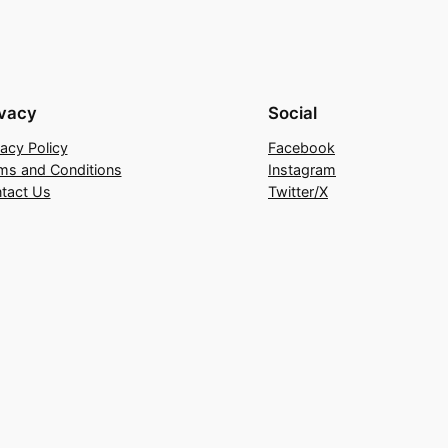
ivacy
Social
vacy Policy
Facebook
ms and Conditions
Instagram
tact Us
Twitter/X