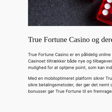
True Fortune Casino og der
True Fortune Casino er en pålidelig online p
Casinoet tiltrækker både nye og tilbageve
mulighed for at optjene point, som kan indl
Med en mobiloptimeret platform sikrer True
sikre betalingsmetoder, der gør det nemt 
bonusser gør True Fortune til en fremrage