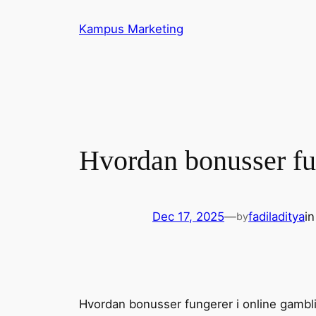
Skip
Kampus Marketing
to
content
Hvordan bonusser fu
Dec 17, 2025
—
fadiladitya
i
by
Hvordan bonusser fungerer i online gambl