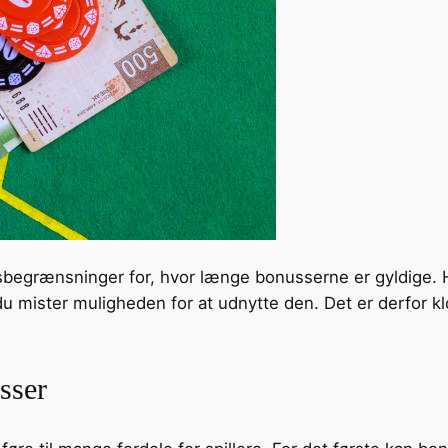
sbegrænsninger for, hvor længe bonusserne er gyldige. H
 mister muligheden for at udnytte den. Det er derfor klo
sser