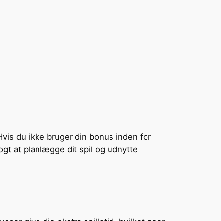
vis du ikke bruger din bonus inden for
gt at planlægge dit spil og udnytte