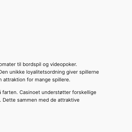
tomater til bordspil og videopoker.
n unikke loyalitetsordning giver spillerne
 attraktion for mange spillere.
 farten. Casinoet understøtter forskellige
er. Dette sammen med de attraktive