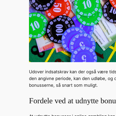
Udover indsatskrav kan der også være tid
den angivne periode, kan den udløbe, og du
bonusserne, så snart som muligt.
Fordele ved at udnytte bonu