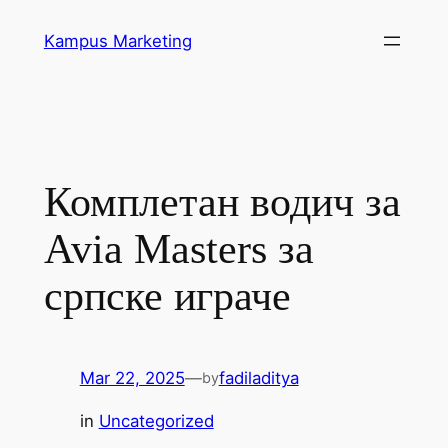
Skip
Kampus Marketing
to
content
Комплетан водич за
Avia Masters за
српске играче
Mar 22, 2025
—
fadiladitya
by
in
Uncategorized