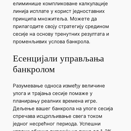
елиминише компликоване калкулације
линија исплате у корист једноставних
принципа множитеља. Можете да
прилагодите своју стратегију средином
сесије на основу тренутних резултата и
променљивих услова банкрола.
Есенцијали управљања
банкролом
Разумевање односа између величине
улога и трајања сесије помаже у
планирању реалних времена игре.
Дељење вашег банкрола на улоге сесија
спречава исцрпљивање свега током
једног несрећног периода. Успешни