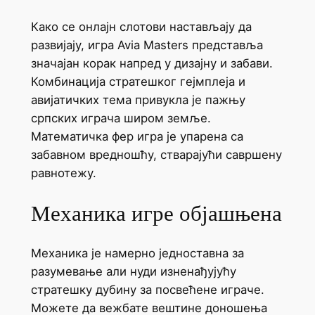
Како се онлајн слотови настављају да
развијају, игра Avia Masters представља
значајан корак напред у дизајну и забави.
Комбинација стратешког гејмплеја и
авијатичких тема привукла је пажњу
српских играча широм земље.
Математичка фер игра је упарена са
забавном вредношћу, стварајући савршену
равнотежу.
Механика игре објашњена
Механика је намерно једноставна за
разумевање али нуди изненађујућу
стратешку дубину за посвећене играче.
Можете да вежбате вештине доношења