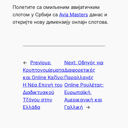
Полетите са омиљеним авијатичким
слотом у Србији са
Avia Masters
данас и
откријте нову димензију онлајн слотова.
←
Previous:
Next:
Οδηγός για
Κρυπτονομίσματα
Διαφορετικές
και Online Καζίνο:
Παραλλαγές
Η Νέα Εποχή του
Online Ρουλέτας:
Διαδικτυακού
Ευρωπαϊκή,
Τζόγου στην
Αμερικανική και
Ελλάδα
Γαλλική
→