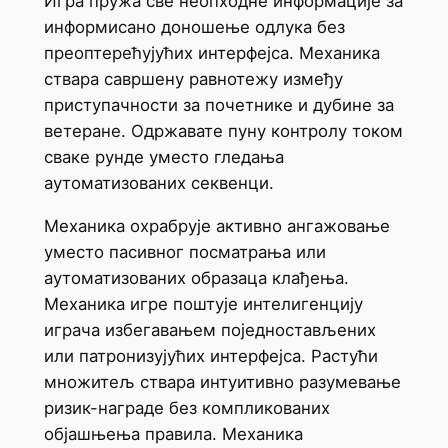
Игра пружа све неопходне информације за
информисано доношење одлука без
преоптерећујућих интерфејса. Механика
ствара савршену равнотежу између
приступачности за почетнике и дубине за
ветеране. Одржавате пуну контролу током
сваке рунде уместо гледања
аутоматизованих секвенци.
Механика охрабрује активно ангажовање
уместо пасивног посматрања или
аутоматизованих образаца клађења.
Механика игре поштује интелигенцију
играча избегавањем поједностављених
или патронизујућих интерфејса. Растући
множитељ ствара интуитивно разумевање
ризик-награде без компликованих
објашњења правила. Механика