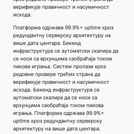
верификује правичност и насумичност
исхода.
Платформа одржава 99.9%+ uptime кроз
редундантну серверску архитектуру на
више дата центара. Бекенд
инфраструктура се аутоматски скалира да
се носи са врхунцима саобраћаја током
пикова играња. Систем пролази кроз
редовне провере трећих страна да
верификује правичност и насумичност
исхода. Бекенд инфраструктура се
аутоматски скалира да се носи са
врхунцима саобраћаја током пикова
играња. Платформа одржава 99.9%+
uptime кроз редундантну серверску
архитектуру на више дата центара.