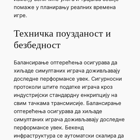
помаже у планирању реалних времена
игре.
Техничка поузданост и
безбедност
Балансирање оптерећења осигурава да
хиљаде симултаних играча доживљавају
доследне перформансе увек. Сигурносни
протоколи штите податке играча кроз
индустријски стандардну енкрипцију на
свим тачкама трансмисије. Балансирање
оптерећења осигурава да хиљаде
симултаних играча доживљавају доследне
перформансе увек. Бекенд
инфраструктура се аутоматски скалира да