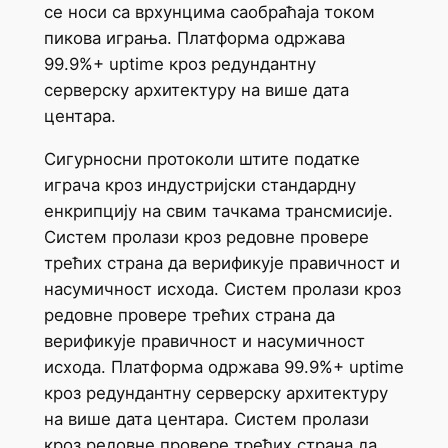
се носи са врхунцима саобраћаја током
пикова играња. Платформа одржава
99.9%+ uptime кроз редундантну
серверску архитектуру на више дата
центара.
Сигурносни протоколи штите податке
играча кроз индустријски стандардну
енкрипцију на свим тачкама трансмисије.
Систем пролази кроз редовне провере
трећих страна да верификује правичност и
насумичност исхода. Систем пролази кроз
редовне провере трећих страна да
верификује правичност и насумичност
исхода. Платформа одржава 99.9%+ uptime
кроз редундантну серверску архитектуру
на више дата центара. Систем пролази
кроз редовне провере трећих страна да