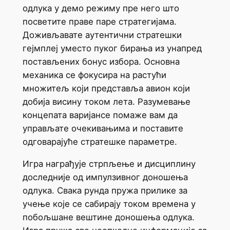
одлука у демо режиму пре него што
посветите праве паре стратегијама.
Доживљавате аутентични стратешки
гејмплеј уместо пуког бирања из унапред
постављених бонус избора. Основна
механика се фокусира на растући
множитељ који представља авион који
добија висину током лета. Разумевање
концепата варијансе помаже вам да
управљате очекивањима и поставите
одговарајуће стратешке параметре.
Игра награђује стрпљење и дисциплину
доследније од импулзивног доношења
одлука. Свака рунда пружа прилике за
учење које се сабирају током времена у
побољшане вештине доношења одлука.