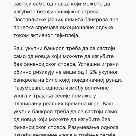
састоји само од новца који можете да
изгубите без финансијског стреса.
Постављање јасних лимита банкрола пре
почетка спречава емоционалне одлуке
током активног гејмплеја.
Ваш укупни банкрол треба да се састоји
само од новца који можете да изгубите
без финансијског стреса. Успешни играчи
обично ризикују не више од 1-2% укупног
банкрола на било којој појединачној рунди.
Разумевање односа између величине
улога и трајања сесије помаже у
планирању реалних времена игре. Ваш
укупни банкрол треба да се састоји само
од новца који можете да изгубите без
финансијског стреса. Разумевање односа
између величине улога и трајања сесије