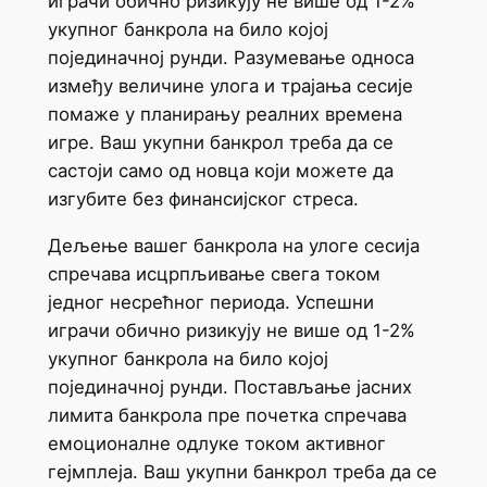
играчи обично ризикују не више од 1-2%
укупног банкрола на било којој
појединачној рунди. Разумевање односа
између величине улога и трајања сесије
помаже у планирању реалних времена
игре. Ваш укупни банкрол треба да се
састоји само од новца који можете да
изгубите без финансијског стреса.
Дељење вашег банкрола на улоге сесија
спречава исцрпљивање свега током
једног несрећног периода. Успешни
играчи обично ризикују не више од 1-2%
укупног банкрола на било којој
појединачној рунди. Постављање јасних
лимита банкрола пре почетка спречава
емоционалне одлуке током активног
гејмплеја. Ваш укупни банкрол треба да се