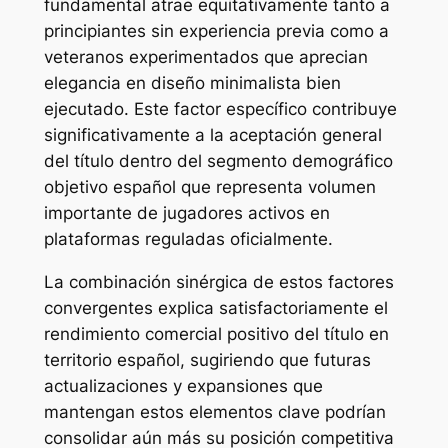
fundamental atrae equitativamente tanto a
principiantes sin experiencia previa como a
veteranos experimentados que aprecian
elegancia en diseño minimalista bien
ejecutado. Este factor específico contribuye
significativamente a la aceptación general
del título dentro del segmento demográfico
objetivo español que representa volumen
importante de jugadores activos en
plataformas reguladas oficialmente.
La combinación sinérgica de estos factores
convergentes explica satisfactoriamente el
rendimiento comercial positivo del título en
territorio español, sugiriendo que futuras
actualizaciones y expansiones que
mantengan estos elementos clave podrían
consolidar aún más su posición competitiva