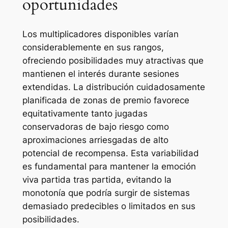
oportunidades
Los multiplicadores disponibles varían
considerablemente en sus rangos,
ofreciendo posibilidades muy atractivas que
mantienen el interés durante sesiones
extendidas. La distribución cuidadosamente
planificada de zonas de premio favorece
equitativamente tanto jugadas
conservadoras de bajo riesgo como
aproximaciones arriesgadas de alto
potencial de recompensa. Esta variabilidad
es fundamental para mantener la emoción
viva partida tras partida, evitando la
monotonía que podría surgir de sistemas
demasiado predecibles o limitados en sus
posibilidades.