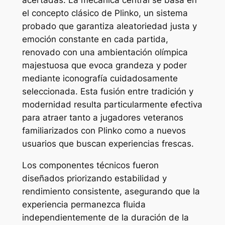
acertadas. La mecánica central se basa en
el concepto clásico de Plinko, un sistema
probado que garantiza aleatoriedad justa y
emoción constante en cada partida,
renovado con una ambientación olímpica
majestuosa que evoca grandeza y poder
mediante iconografía cuidadosamente
seleccionada. Esta fusión entre tradición y
modernidad resulta particularmente efectiva
para atraer tanto a jugadores veteranos
familiarizados con Plinko como a nuevos
usuarios que buscan experiencias frescas.
Los componentes técnicos fueron
diseñados priorizando estabilidad y
rendimiento consistente, asegurando que la
experiencia permanezca fluida
independientemente de la duración de la