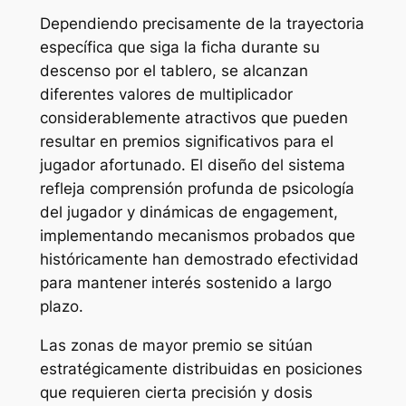
Dependiendo precisamente de la trayectoria
específica que siga la ficha durante su
descenso por el tablero, se alcanzan
diferentes valores de multiplicador
considerablemente atractivos que pueden
resultar en premios significativos para el
jugador afortunado. El diseño del sistema
refleja comprensión profunda de psicología
del jugador y dinámicas de engagement,
implementando mecanismos probados que
históricamente han demostrado efectividad
para mantener interés sostenido a largo
plazo.
Las zonas de mayor premio se sitúan
estratégicamente distribuidas en posiciones
que requieren cierta precisión y dosis