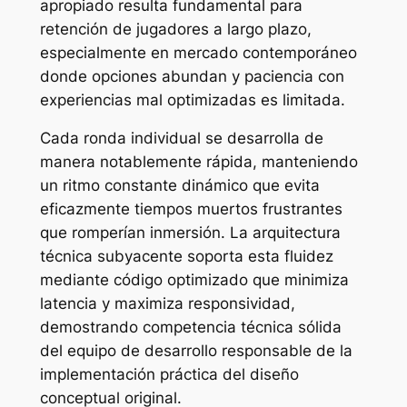
apropiado resulta fundamental para
retención de jugadores a largo plazo,
especialmente en mercado contemporáneo
donde opciones abundan y paciencia con
experiencias mal optimizadas es limitada.
Cada ronda individual se desarrolla de
manera notablemente rápida, manteniendo
un ritmo constante dinámico que evita
eficazmente tiempos muertos frustrantes
que romperían inmersión. La arquitectura
técnica subyacente soporta esta fluidez
mediante código optimizado que minimiza
latencia y maximiza responsividad,
demostrando competencia técnica sólida
del equipo de desarrollo responsable de la
implementación práctica del diseño
conceptual original.