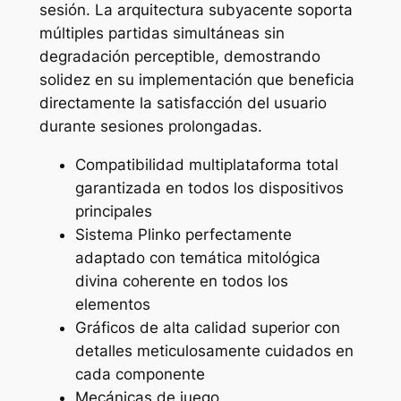
sesión. La arquitectura subyacente soporta
múltiples partidas simultáneas sin
degradación perceptible, demostrando
solidez en su implementación que beneficia
directamente la satisfacción del usuario
durante sesiones prolongadas.
Compatibilidad multiplataforma total
garantizada en todos los dispositivos
principales
Sistema Plinko perfectamente
adaptado con temática mitológica
divina coherente en todos los
elementos
Gráficos de alta calidad superior con
detalles meticulosamente cuidados en
cada componente
Mecánicas de juego