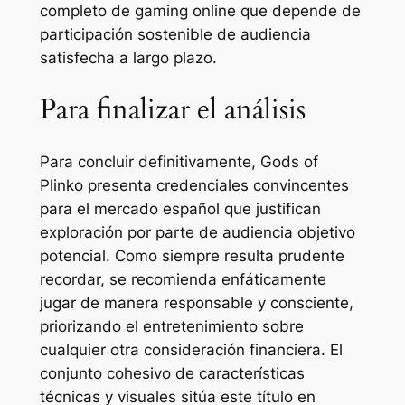
completo de gaming online que depende de
participación sostenible de audiencia
satisfecha a largo plazo.
Para finalizar el análisis
Para concluir definitivamente, Gods of
Plinko presenta credenciales convincentes
para el mercado español que justifican
exploración por parte de audiencia objetivo
potencial. Como siempre resulta prudente
recordar, se recomienda enfáticamente
jugar de manera responsable y consciente,
priorizando el entretenimiento sobre
cualquier otra consideración financiera. El
conjunto cohesivo de características
técnicas y visuales sitúa este título en