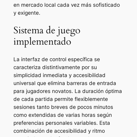
en mercado local cada vez más sofisticado
y exigente.
Sistema de juego
implementado
La interfaz de control específica se
caracteriza distintivamente por su
simplicidad inmediata y accesibilidad
universal que elimina barreras de entrada
para jugadores novatos. La duración óptima
de cada partida permite flexiblemente
sesiones tanto breves de pocos minutos
como extendidas de varias horas según
preferencias personales variables. Esta
combinación de accesibilidad y ritmo