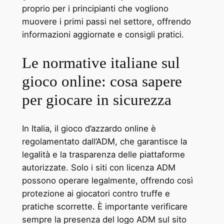
proprio per i principianti che vogliono
muovere i primi passi nel settore, offrendo
informazioni aggiornate e consigli pratici.
Le normative italiane sul
gioco online: cosa sapere
per giocare in sicurezza
In Italia, il gioco d’azzardo online è
regolamentato dall’ADM, che garantisce la
legalità e la trasparenza delle piattaforme
autorizzate. Solo i siti con licenza ADM
possono operare legalmente, offrendo così
protezione ai giocatori contro truffe e
pratiche scorrette. È importante verificare
sempre la presenza del logo ADM sul sito