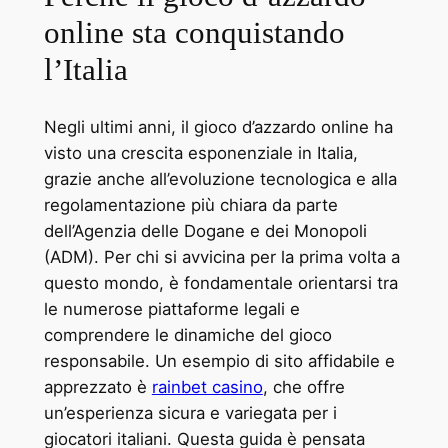
online sta conquistando
l’Italia
Negli ultimi anni, il gioco d’azzardo online ha
visto una crescita esponenziale in Italia,
grazie anche all’evoluzione tecnologica e alla
regolamentazione più chiara da parte
dell’Agenzia delle Dogane e dei Monopoli
(ADM). Per chi si avvicina per la prima volta a
questo mondo, è fondamentale orientarsi tra
le numerose piattaforme legali e
comprendere le dinamiche del gioco
responsabile. Un esempio di sito affidabile e
apprezzato è
rainbet casino
, che offre
un’esperienza sicura e variegata per i
giocatori italiani. Questa guida è pensata