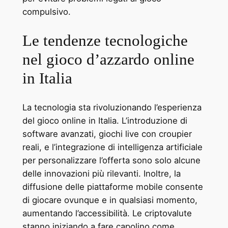
compulsivo.
Le tendenze tecnologiche
nel gioco d’azzardo online
in Italia
La tecnologia sta rivoluzionando l’esperienza
del gioco online in Italia. L’introduzione di
software avanzati, giochi live con croupier
reali, e l’integrazione di intelligenza artificiale
per personalizzare l’offerta sono solo alcune
delle innovazioni più rilevanti. Inoltre, la
diffusione delle piattaforme mobile consente
di giocare ovunque e in qualsiasi momento,
aumentando l’accessibilità. Le criptovalute
stanno iniziando a fare capolino come