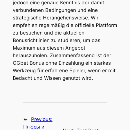
jedoch eine genaue Kenntnis der damit
verbundenen Bedingungen und eine
strategische Herangehensweise. Wir
empfehlen regelmäßig die offizielle Plattform
zu besuchen und die aktuellen
Bonusrichtlinien zu studieren, um das
Maximum aus diesem Angebot
herauszuholen. Zusammenfassend ist der
GGbet Bonus ohne Einzahlung ein starkes
Werkzeug für erfahrene Spieler, wenn er mit
Bedacht und Wissen genutzt wird.
←
Previous:
Плюсы и