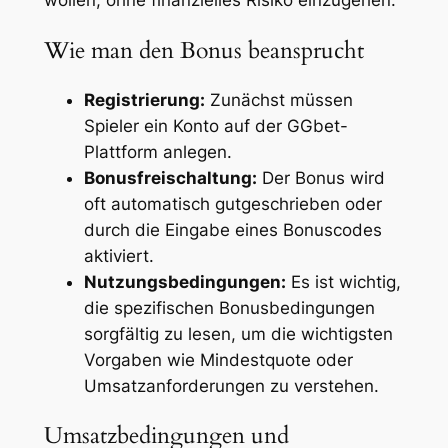
wollen, ohne finanzielles Risiko einzugehen.
Wie man den Bonus beansprucht
Registrierung:
Zunächst müssen
Spieler ein Konto auf der GGbet-
Plattform anlegen.
Bonusfreischaltung:
Der Bonus wird
oft automatisch gutgeschrieben oder
durch die Eingabe eines Bonuscodes
aktiviert.
Nutzungsbedingungen:
Es ist wichtig,
die spezifischen Bonusbedingungen
sorgfältig zu lesen, um die wichtigsten
Vorgaben wie Mindestquote oder
Umsatzanforderungen zu verstehen.
Umsatzbedingungen und