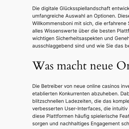
Die digitale Glücksspiellandschaft entwick
umfangreiche Auswahl an Optionen. Diese f
Willkommensboni mit sich, die erfahrene 
alles Wissenswerte über die besten Platt
wichtigen Sicherheitsaspekten und Genehm
ausschlaggebend sind und wie Sie das bes
Was macht neue Onl
Die Betreiber von neue online casinos in
etablierten Konkurrenten abzuheben. Dab
blitzschnellen Ladezeiten, die das komp
verbesserten User-Interfaces, die intuiti
diese Plattformen häufig spielerische Fe
sorgen und nachhaltiges Engagement sch