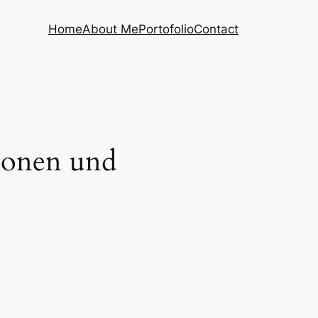
Home
About Me
Portofolio
Contact
ionen und