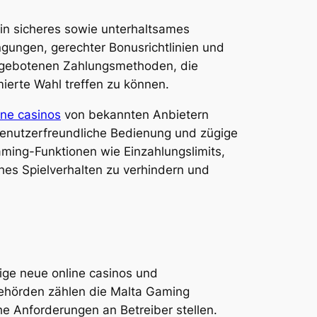
ein sicheres sowie unterhaltsames
ngungen, gerechter Bonusrichtlinien und
 angebotenen Zahlungsmethoden, die
ierte Wahl treffen zu können.
ine casinos
von bekannten Anbietern
 benutzerfreundliche Bedienung und zügige
aming-Funktionen wie Einzahlungslimits,
es Spielverhalten zu verhindern und
ige neue online casinos und
behörden zählen die Malta Gaming
e Anforderungen an Betreiber stellen.