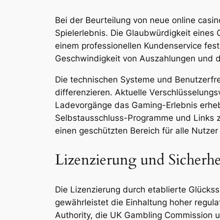
Bei der Beurteilung von neue online casi
Spielerlebnis. Die Glaubwürdigkeit eines
einem professionellen Kundenservice fest
Geschwindigkeit von Auszahlungen und die
Die technischen Systeme und Benutzerfreu
differenzieren. Aktuelle Verschlüsselung
Ladevorgänge das Gaming-Erlebnis erhebli
Selbstausschluss-Programme und Links zu
einen geschützten Bereich für alle Nutzer 
Lizenzierung und Sicherhe
Die Lizenzierung durch etablierte Glücks
gewährleistet die Einhaltung hoher regu
Authority, die UK Gambling Commission un