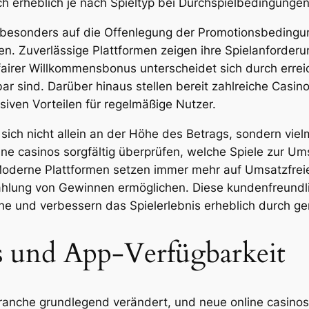
h erheblich je nach Spieltyp bei Durchspielbedingungen
s besonders auf die Offenlegung der Promotionsbedingu
. Zuverlässige Plattformen zeigen ihre Spielanforderun
airer Willkommensbonus unterscheidet sich durch erreic
ar sind. Darüber hinaus stellen bereit zahlreiche Casin
iven Vorteilen für regelmäßige Nutzer.
sich nicht allein an der Höhe des Betrags, sondern vi
line casinos sorgfältig überprüfen, welche Spiele zur 
 Moderne Plattformen setzen immer mehr auf Umsatzfr
ahlung von Gewinnen ermöglichen. Diese kundenfreundli
che und verbessern das Spielerlebnis erheblich durch ge
is und App-Verfügbarkeit
ranche grundlegend verändert, und neue online casinos 