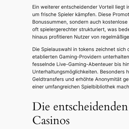
Ein weiterer entscheidender Vorteil lieg
um frische Spieler kämpfen. Diese Promot
Bonussummen, sondern auch kostenlose 
oft spielergerechter strukturiert, was b
hinaus profitieren Nutzer von regelmäßig
Die Spielauswahl in tokens zeichnet sich
etablierten Gaming-Providern unterhalten u
fesselnde Live-Gaming-Abenteuer bis hi
Unterhaltungsmöglichkeiten. Besonders h
Geldtransfers und erhöhte Anonymität gew
einer umfangreichen Spielbibliothek mach
Die entscheidenden
Casinos