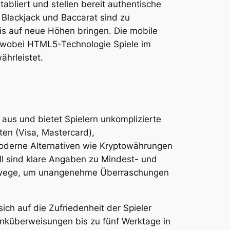
abliert und stellen bereit authentische
, Blackjack und Baccarat sind zu
s auf neue Höhen bringen. Die mobile
 wobei HTML5-Technologie Spiele im
ährleistet.
us und bietet Spielern unkomplizierte
en (Visa, Mastercard),
moderne Alternativen wie Kryptowährungen
ll sind klare Angaben zu Mindest- und
gswege, um unangenehme Überraschungen
ich auf die Zufriedenheit der Spieler
nküberweisungen bis zu fünf Werktage in