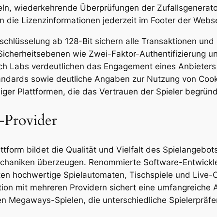
geln, wiederkehrende Überprüfungen der Zufallsgenerat
en die Lizenzinformationen jederzeit im Footer der Webs
üsselung ab 128-Bit sichern alle Transaktionen und p
 Sicherheitsebenen wie Zwei-Faktor-Authentifizierung u
h Labs verdeutlichen das Engagement eines Anbieters f
andards sowie deutliche Angaben zur Nutzung von Coo
ger Plattformen, die das Vertrauen der Spieler begrün
-Provider
ttform bildet die Qualität und Vielfalt des Spielangebot
mechaniken überzeugen. Renommierte Software-Entwickle
ten hochwertige Spielautomaten, Tischspiele und Live-
ion mit mehreren Providern sichert eine umfangreiche 
en Megaways-Spielen, die unterschiedliche Spielerpräfe