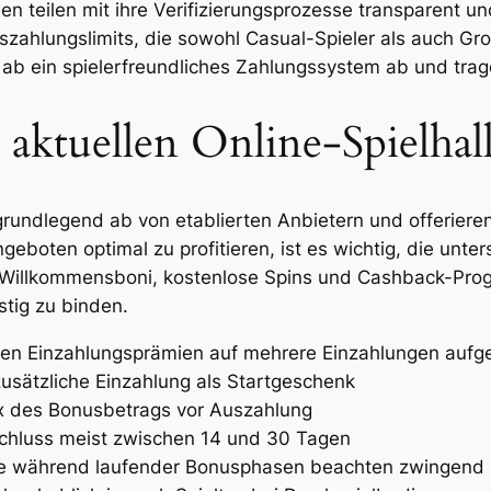
n teilen mit ihre Verifizierungsprozesse transparent 
zahlungslimits, die sowohl Casual-Spieler als auch Gro
ab ein spielerfreundliches Zahlungssystem ab und trag
aktuellen Online-Spielhal
rundlegend ab von etablierten Anbietern und offerieren
eboten optimal zu profitieren, ist es wichtig, die unt
. Willkommensboni, kostenlose Spins und Cashback-Pro
tig zu binden.
n Einzahlungsprämien auf mehrere Einzahlungen aufget
 zusätzliche Einzahlung als Startgeschenk
 des Bonusbetrags vor Auszahlung
schluss meist zwischen 14 und 30 Tagen
de während laufender Bonusphasen beachten zwingend