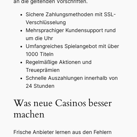
an die geltenden Vorschriften.
Sichere Zahlungsmethoden mit SSL-
Verschlüsselung
Mehrsprachiger Kundensupport rund
um die Uhr
Umfangreiches Spielangebot mit über
1000 Titeln
Regelmäßige Aktionen und
Treueprämien
Schnelle Auszahlungen innerhalb von
24 Stunden
Was neue Casinos besser
machen
Frische Anbieter lernen aus den Fehlern