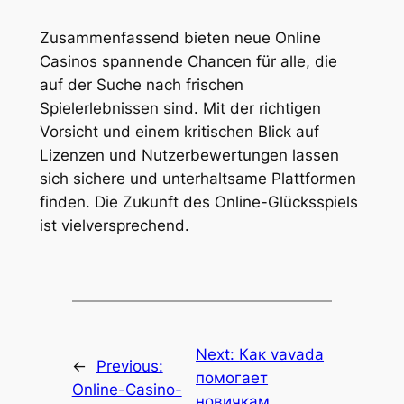
Zusammenfassend bieten neue Online
Casinos spannende Chancen für alle, die
auf der Suche nach frischen
Spielerlebnissen sind. Mit der richtigen
Vorsicht und einem kritischen Blick auf
Lizenzen und Nutzerbewertungen lassen
sich sichere und unterhaltsame Plattformen
finden. Die Zukunft des Online-Glücksspiels
ist vielversprechend.
Next:
Как vavada
←
Previous:
помогает
Online-Casino-
новичкам