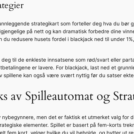
tegier
unnleggende strategikart som forteller deg hva du bør gjø
t tilgjengelige på nett og kan dramatisk forbedre dine vin
 du redusere husets fordel i blackjack ned til under 1%
d deg til de enkleste innsatsene som rød/svart eller parta
utbetalingene er lavere. For blackjack, last ned et grun
av spillene kan også være svært nyttig før du satser ekt
 av Spilleautomat og Stra
v nybegynnere, men det er faktisk et utmerket valg for
ategiske elementer. Spillet er basert på fem-korts trek
lt fem kort, velger hvilke du vil beholde, og bytter ut 