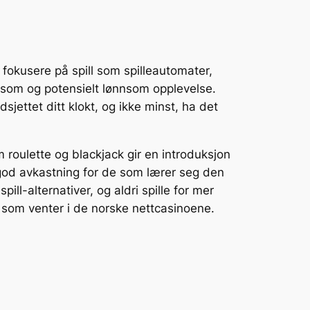
p
fokusere på spill som spilleautomater,
orsom og potensielt lønnsom opplevelse.
dsjettet ditt klokt, og ikke minst, ha det
 roulette og blackjack gir en introduksjon
 god avkastning for de som lærer seg den
pill-alternativer, og aldri spille for mer
n som venter i de norske nettcasinoene.