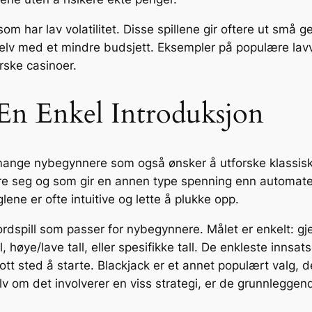
m har lav volatilitet. Disse spillene gir oftere ut små 
 selv med et mindre budsjett. Eksempler på populære lavv
rske casinoer.
: En Enkel Introduksjon
mange nybegynnere som også ønsker å utforske klassiske b
re seg og som gir en annen type spenning enn automatene
ene er ofte intuitive og lette å plukke opp.
rdspill som passer for nybegynnere. Målet er enkelt: gje
l, høye/lave tall, eller spesifikke tall. De enkleste inns
t flott sted å starte. Blackjack er et annet populært val
lv om det involverer en viss strategi, er de grunnleggen