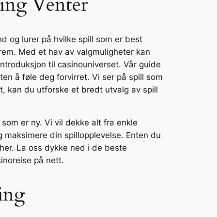
ing Venter
 og lurer på hvilke spill som er best
 frem. Med et hav av valgmuligheter kan
ntroduksjon til casinouniverset. Vår guide
en å føle deg forvirret. Vi ser på spill som
, kan du utforske et bredt utvalg av spill
som er ny. Vi vil dekke alt fra enkle
 og maksimere din spillopplevelse. Enten du
t her. La oss dykke ned i de beste
inoreise på nett.
ing