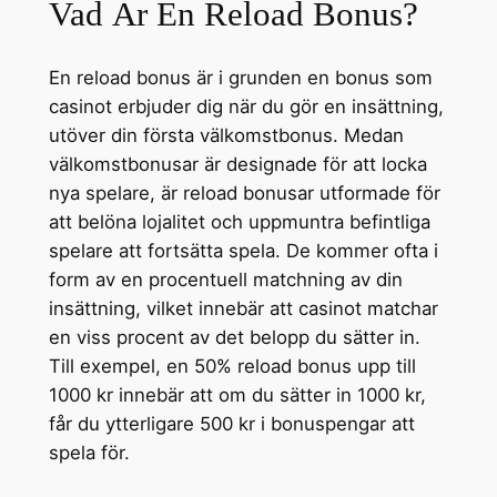
Vad Är En Reload Bonus?
En reload bonus är i grunden en bonus som
casinot erbjuder dig när du gör en insättning,
utöver din första välkomstbonus. Medan
välkomstbonusar är designade för att locka
nya spelare, är reload bonusar utformade för
att belöna lojalitet och uppmuntra befintliga
spelare att fortsätta spela. De kommer ofta i
form av en procentuell matchning av din
insättning, vilket innebär att casinot matchar
en viss procent av det belopp du sätter in.
Till exempel, en 50% reload bonus upp till
1000 kr innebär att om du sätter in 1000 kr,
får du ytterligare 500 kr i bonuspengar att
spela för.