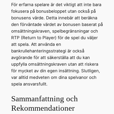
För erfarna spelare är det viktigt att inte bara
fokusera på bonusbeloppet utan också på
bonusens värde. Detta innebär att beräkna
den förväntade värdet av bonusen baserat på
omsättningskraven, spelbegränsningar och
RTP (Return to Player) för de spel du väljer
att spela. Att använda en
bankrullehanteringsstrategi är också
avgörande för att säkerställa att du kan
uppfylla omsättningskraven utan att riskera
för mycket av din egen insättning. Slutligen,
var alltid medveten om dina spelvanor och
spela ansvarsfullt.
Sammanfattning och
Rekommendationer