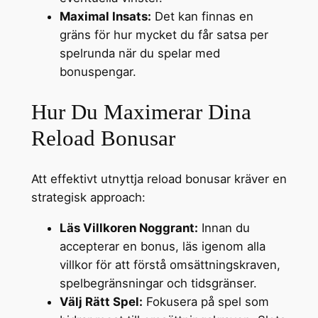
Maximal Insats:
Det kan finnas en
gräns för hur mycket du får satsa per
spelrunda när du spelar med
bonuspengar.
Hur Du Maximerar Dina
Reload Bonusar
Att effektivt utnyttja reload bonusar kräver en
strategisk approach:
Läs Villkoren Noggrant:
Innan du
accepterar en bonus, läs igenom alla
villkor för att förstå omsättningskraven,
spelbegränsningar och tidsgränser.
Välj Rätt Spel:
Fokusera på spel som