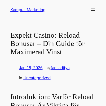
Skip
Kampus Marketing
to
content
Expekt Casino: Reload
Bonusar – Din Guide för
Maximerad Vinst
Jan 16, 2026
—
fadiladitya
by
in
Uncategorized
Introduktion: Varför Reload
Bonusar Är Viktiga för