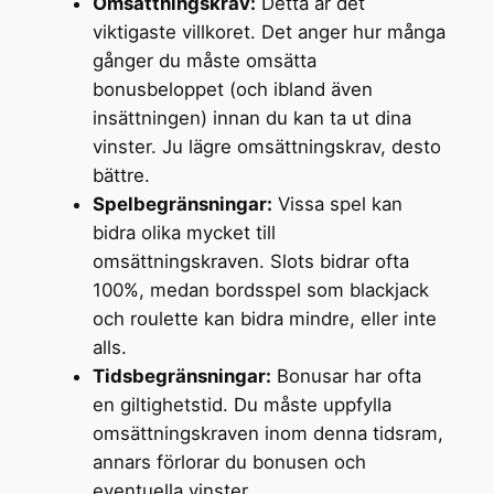
Omsättningskrav:
Detta är det
viktigaste villkoret. Det anger hur många
gånger du måste omsätta
bonusbeloppet (och ibland även
insättningen) innan du kan ta ut dina
vinster. Ju lägre omsättningskrav, desto
bättre.
Spelbegränsningar:
Vissa spel kan
bidra olika mycket till
omsättningskraven. Slots bidrar ofta
100%, medan bordsspel som blackjack
och roulette kan bidra mindre, eller inte
alls.
Tidsbegränsningar:
Bonusar har ofta
en giltighetstid. Du måste uppfylla
omsättningskraven inom denna tidsram,
annars förlorar du bonusen och
eventuella vinster.