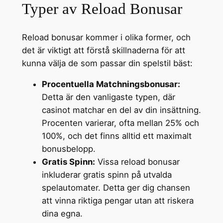
Typer av Reload Bonusar
Reload bonusar kommer i olika former, och
det är viktigt att förstå skillnaderna för att
kunna välja de som passar din spelstil bäst:
Procentuella Matchningsbonusar:
Detta är den vanligaste typen, där
casinot matchar en del av din insättning.
Procenten varierar, ofta mellan 25% och
100%, och det finns alltid ett maximalt
bonusbelopp.
Gratis Spinn:
Vissa reload bonusar
inkluderar gratis spinn på utvalda
spelautomater. Detta ger dig chansen
att vinna riktiga pengar utan att riskera
dina egna.