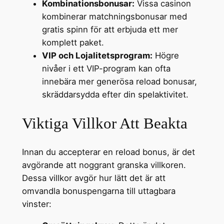
Kombinationsbonusar:
Vissa casinon
kombinerar matchningsbonusar med
gratis spinn för att erbjuda ett mer
komplett paket.
VIP och Lojalitetsprogram:
Högre
nivåer i ett VIP-program kan ofta
innebära mer generösa reload bonusar,
skräddarsydda efter din spelaktivitet.
Viktiga Villkor Att Beakta
Innan du accepterar en reload bonus, är det
avgörande att noggrant granska villkoren.
Dessa villkor avgör hur lätt det är att
omvandla bonuspengarna till uttagbara
vinster: