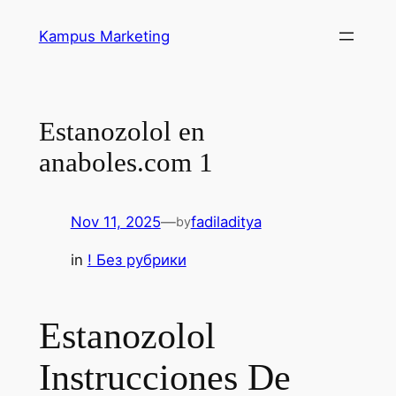
Skip
Kampus Marketing
to
content
Estanozolol en
anaboles.com 1
Nov 11, 2025
—
fadiladitya
by
in
! Без рубрики
Estanozolol
Instrucciones De