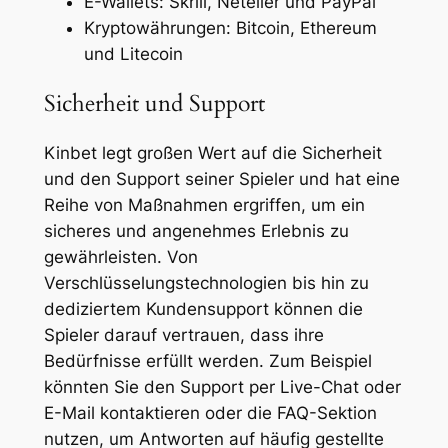
E-Wallets: Skrill, Neteller und PayPal
Kryptowährungen: Bitcoin, Ethereum
und Litecoin
Sicherheit und Support
Kinbet legt großen Wert auf die Sicherheit
und den Support seiner Spieler und hat eine
Reihe von Maßnahmen ergriffen, um ein
sicheres und angenehmes Erlebnis zu
gewährleisten. Von
Verschlüsselungstechnologien bis hin zu
dediziertem Kundensupport können die
Spieler darauf vertrauen, dass ihre
Bedürfnisse erfüllt werden. Zum Beispiel
könnten Sie den Support per Live-Chat oder
E-Mail kontaktieren oder die FAQ-Sektion
nutzen, um Antworten auf häufig gestellte