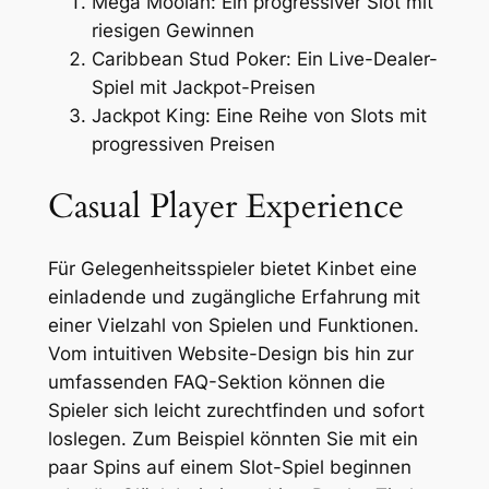
Mega Moolah: Ein progressiver Slot mit
riesigen Gewinnen
Caribbean Stud Poker: Ein Live-Dealer-
Spiel mit Jackpot-Preisen
Jackpot King: Eine Reihe von Slots mit
progressiven Preisen
Casual Player Experience
Für Gelegenheitsspieler bietet Kinbet eine
einladende und zugängliche Erfahrung mit
einer Vielzahl von Spielen und Funktionen.
Vom intuitiven Website-Design bis hin zur
umfassenden FAQ-Sektion können die
Spieler sich leicht zurechtfinden und sofort
loslegen. Zum Beispiel könnten Sie mit ein
paar Spins auf einem Slot-Spiel beginnen