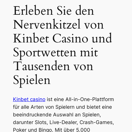
Erleben Sie den
Nervenkitzel von
Kinbet Casino und
Sportwetten mit
Tausenden von
Spielen
Kinbet casino
ist eine All-in-One-Plattform
für alle Arten von Spielern und bietet eine
beeindruckende Auswahl an Spielen,
darunter Slots, Live-Dealer, Crash-Games,
Poker und Bingo. Mit über 5.000