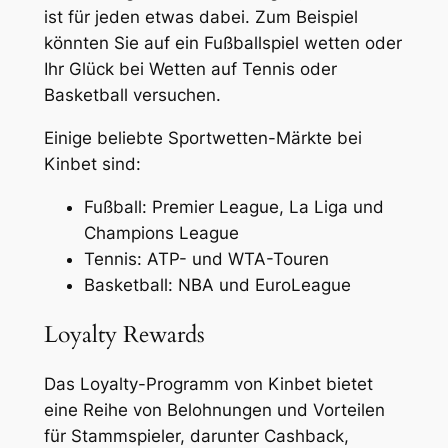
ist für jeden etwas dabei. Zum Beispiel
könnten Sie auf ein Fußballspiel wetten oder
Ihr Glück bei Wetten auf Tennis oder
Basketball versuchen.
Einige beliebte Sportwetten-Märkte bei
Kinbet sind:
Fußball: Premier League, La Liga und
Champions League
Tennis: ATP- und WTA-Touren
Basketball: NBA und EuroLeague
Loyalty Rewards
Das Loyalty-Programm von Kinbet bietet
eine Reihe von Belohnungen und Vorteilen
für Stammspieler, darunter Cashback,