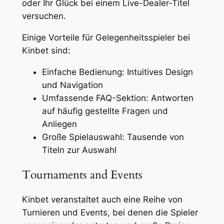
oder Ihr Glück bei einem Live-Dealer-Titel
versuchen.
Einige Vorteile für Gelegenheitsspieler bei
Kinbet sind:
Einfache Bedienung: Intuitives Design
und Navigation
Umfassende FAQ-Sektion: Antworten
auf häufig gestellte Fragen und
Anliegen
Große Spielauswahl: Tausende von
Titeln zur Auswahl
Tournaments and Events
Kinbet veranstaltet auch eine Reihe von
Turnieren und Events, bei denen die Spieler