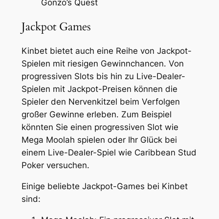
Gonzo’s Quest
Jackpot Games
Kinbet bietet auch eine Reihe von Jackpot-
Spielen mit riesigen Gewinnchancen. Von
progressiven Slots bis hin zu Live-Dealer-
Spielen mit Jackpot-Preisen können die
Spieler den Nervenkitzel beim Verfolgen
großer Gewinne erleben. Zum Beispiel
könnten Sie einen progressiven Slot wie
Mega Moolah spielen oder Ihr Glück bei
einem Live-Dealer-Spiel wie Caribbean Stud
Poker versuchen.
Einige beliebte Jackpot-Games bei Kinbet
sind: