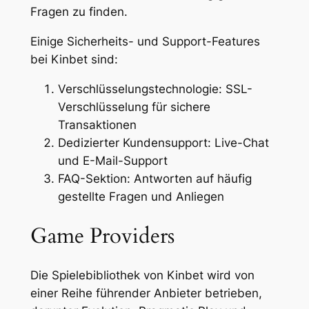
Fragen zu finden.
Einige Sicherheits- und Support-Features
bei Kinbet sind:
Verschlüsselungstechnologie: SSL-
Verschlüsselung für sichere
Transaktionen
Dedizierter Kundensupport: Live-Chat
und E-Mail-Support
FAQ-Sektion: Antworten auf häufig
gestellte Fragen und Anliegen
Game Providers
Die Spielebibliothek von Kinbet wird von
einer Reihe führender Anbieter betrieben,