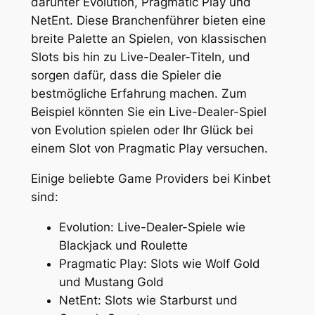
darunter Evolution, Pragmatic Play und
NetEnt. Diese Branchenführer bieten eine
breite Palette an Spielen, von klassischen
Slots bis hin zu Live-Dealer-Titeln, und
sorgen dafür, dass die Spieler die
bestmögliche Erfahrung machen. Zum
Beispiel könnten Sie ein Live-Dealer-Spiel
von Evolution spielen oder Ihr Glück bei
einem Slot von Pragmatic Play versuchen.
Einige beliebte Game Providers bei Kinbet
sind:
Evolution: Live-Dealer-Spiele wie
Blackjack und Roulette
Pragmatic Play: Slots wie Wolf Gold
und Mustang Gold
NetEnt: Slots wie Starburst und