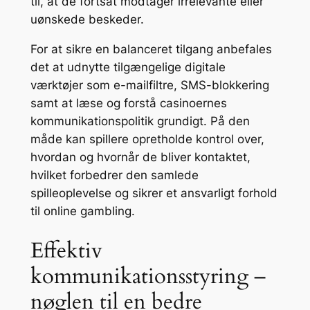
til, at de fortsat modtager irrelevante eller
uønskede beskeder.
For at sikre en balanceret tilgang anbefales
det at udnytte tilgængelige digitale
værktøjer som e-mailfiltre, SMS-blokkering
samt at læse og forstå casinoernes
kommunikationspolitik grundigt. På den
måde kan spillere opretholde kontrol over,
hvordan og hvornår de bliver kontaktet,
hvilket forbedrer den samlede
spilleoplevelse og sikrer et ansvarligt forhold
til online gambling.
Effektiv
kommunikationsstyring –
nøglen til en bedre