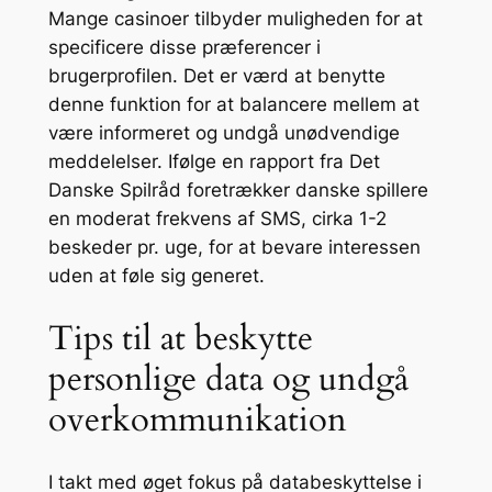
Mange casinoer tilbyder muligheden for at
specificere disse præferencer i
brugerprofilen. Det er værd at benytte
denne funktion for at balancere mellem at
være informeret og undgå unødvendige
meddelelser. Ifølge en rapport fra Det
Danske Spilråd foretrækker danske spillere
en moderat frekvens af SMS, cirka 1-2
beskeder pr. uge, for at bevare interessen
uden at føle sig generet.
Tips til at beskytte
personlige data og undgå
overkommunikation
I takt med øget fokus på databeskyttelse i