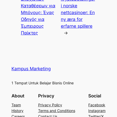
Καταθέσεων για
i norske
Μπόνους: Ένας
nettcasinoer: En
Οδηγός για
ny æra for
Έμπειρους
erfarne spillere
Παίκτες
→
Kampus Marketing
1 Tempat Untuk Belajar Bisnis Online
About
Privacy
Social
Team
Privacy Policy
Facebook
History
Terms and Conditions
Instagram
Careers
Contact Us
Twitter/X