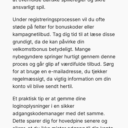
ansvarligt spil.
Under registreringsprocessen vil du ofte
støde på felter for bonuskoder eller
kampagnetilbud. Tag dig tid til at læse disse
grundigt, da de kan påvirke din
velkomstbonus betydeligt. Mange
nybegyndere springer hurtigt gennem denne
proces og går glip af værdifulde tilbud. Sørg
for at bruge en e-mailadresse, du tjekker
regelmæssigt, da vigtig information om din
konto vil blive sendt hertil.
Et praktisk tip er at gemme dine
loginoplysninger i en sikker
adgangskodemanager med det samme.
Dette sparer dig for hovedpine senere og