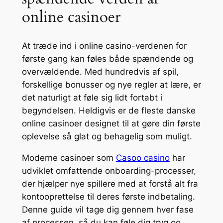
online casinoer
At træde ind i online casino-verdenen for
første gang kan føles både spændende og
overvældende. Med hundredvis af spil,
forskellige bonusser og nye regler at lære, er
det naturligt at føle sig lidt fortabt i
begyndelsen. Heldigvis er de fleste danske
online casinoer designet til at gøre din første
oplevelse så glat og behagelig som muligt.
Moderne casinoer som
Casoo casino
har
udviklet omfattende onboarding-processer,
der hjælper nye spillere med at forstå alt fra
kontooprettelse til deres første indbetaling.
Denne guide vil tage dig gennem hver fase
af processen, så du kan føle dig tryg og