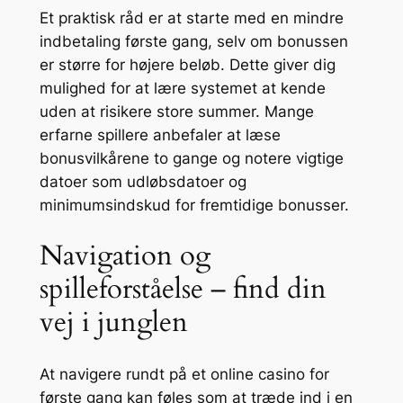
Et praktisk råd er at starte med en mindre
indbetaling første gang, selv om bonussen
er større for højere beløb. Dette giver dig
mulighed for at lære systemet at kende
uden at risikere store summer. Mange
erfarne spillere anbefaler at læse
bonusvilkårene to gange og notere vigtige
datoer som udløbsdatoer og
minimumsindskud for fremtidige bonusser.
Navigation og
spilleforståelse – find din
vej i junglen
At navigere rundt på et online casino for
første gang kan føles som at træde ind i en