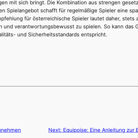
n mit sich bringt. Die Kombination aus strengen geset
ren Spielangebot schafft für regelmäßige Spieler eine s
hlung für österreichische Spieler lautet daher, stets au
und verantwortungsbewusst zu spielen. So kann das Glü
litäts- und Sicherheitsstandards entspricht.
nzunehmen
Next:
Equipoise: Eine Anleitung zu