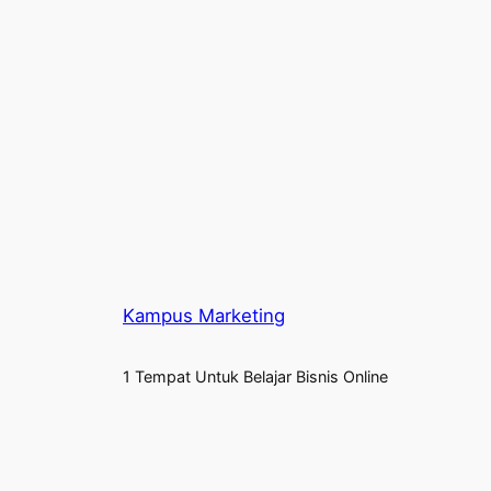
Kampus Marketing
1 Tempat Untuk Belajar Bisnis Online