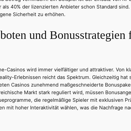
 als 40% der lizenzierten Anbieter schon Standard sind. 
eigene Sicherheit zu erhöhen.
boten und Bonusstrategien f
ne-Casinos wird immer vielfältiger und attraktiver. Von 
eality-Erlebnissen reicht das Spektrum. Gleichzeitig hat
eten Casinos zunehmend maßgeschneiderte Bonuspakete, 
reichische Markt stark reguliert wird, müssen Bonusange
eueprogramme, die regelmäßige Spieler mit exklusiven Prä
ten mit hoher Interaktivität wählen, was die Nachfrage n