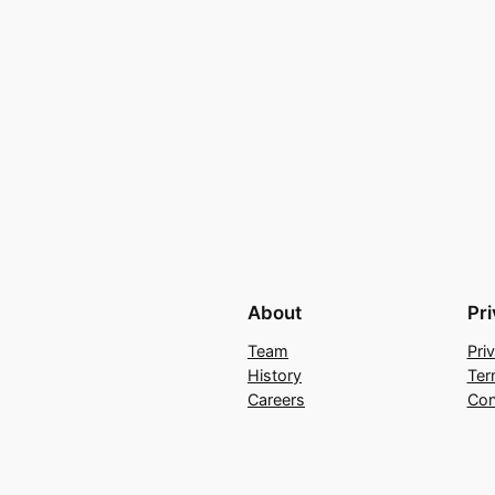
About
Pr
Team
Pri
History
Ter
Careers
Con