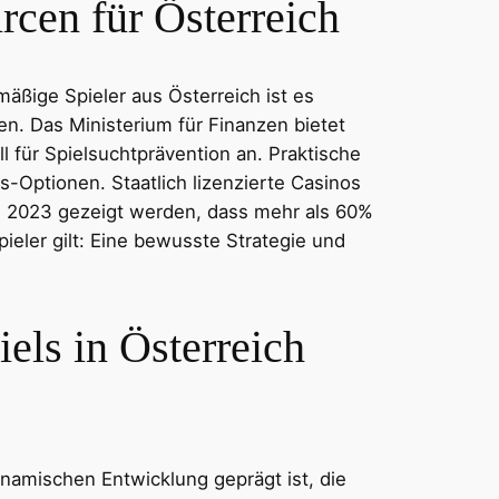
rcen für Österreich
äßige Spieler aus Österreich ist es
n. Das Ministerium für Finanzen bietet
l für Spielsuchtprävention an. Praktische
Optionen. Staatlich lizenzierte Casinos
be 2023 gezeigt werden, dass mehr als 60%
pieler gilt: Eine bewusste Strategie und
els in Österreich
ynamischen Entwicklung geprägt ist, die