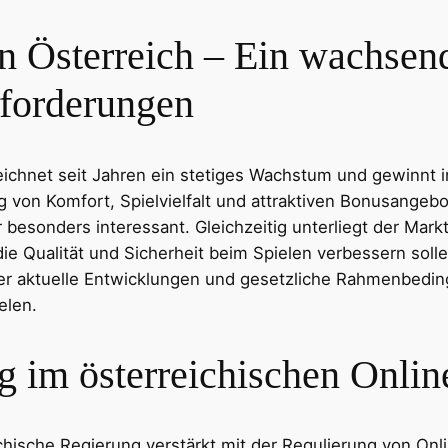
in Österreich – Ein wachsen
forderungen
zeichnet seit Jahren ein stetiges Wachstum und gewinnt
 von Komfort, Spielvielfalt und attraktiven Bonusangeb
r besonders interessant. Gleichzeitig unterliegt der Mark
ie Qualität und Sicherheit beim Spielen verbessern solle
 über aktuelle Entwicklungen und gesetzliche Rahmenbedi
elen.
 im österreichischen Onli
eichische Regierung verstärkt mit der Regulierung von O