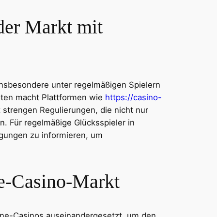
der Markt mit
 insbesondere unter regelmäßigen Spielern
oten macht Plattformen wie
https://casino-
t strengen Regulierungen, die nicht nur
n. Für regelmäßige Glücksspieler in
ngungen zu informieren, um
ne-Casino-Markt
nline-Casinos auseinandergesetzt, um den