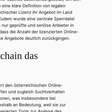
ine klare Definition von legalen
ichischer Lizenz ihr Angebot im Land
 Zudem wurde eine zentrale Sperrdatei
s nur geprüfte und seriöse Anbieter in
dass die Anzahl der lizenzierten Online-
te Angebote deutlich zurückgingen.
chain das
ert den österreichischen Online-
ffen und zugleich Suchtverhalten
tionen, was insbesondere bei
shalb an Bedeutung, weil sie zur
basierten Tools zur Analyse des