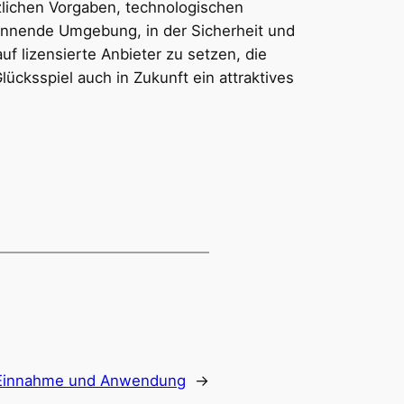
zlichen Vorgaben, technologischen
pannende Umgebung, in der Sicherheit und
f lizensierte Anbieter zu setzen, die
cksspiel auch in Zukunft ein attraktives
r Einnahme und Anwendung
→