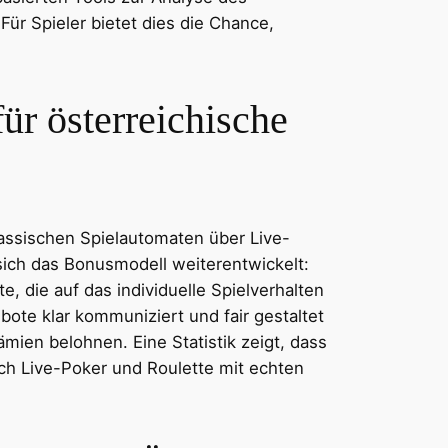
Für Spieler bietet dies die Chance,
ür österreichische
klassischen Spielautomaten über Live-
 sich das Bonusmodell weiterentwickelt:
die auf das individuelle Spielverhalten
bote klar kommuniziert und fair gestaltet
mien belohnen. Eine Statistik zeigt, dass
ach Live-Poker und Roulette mit echten