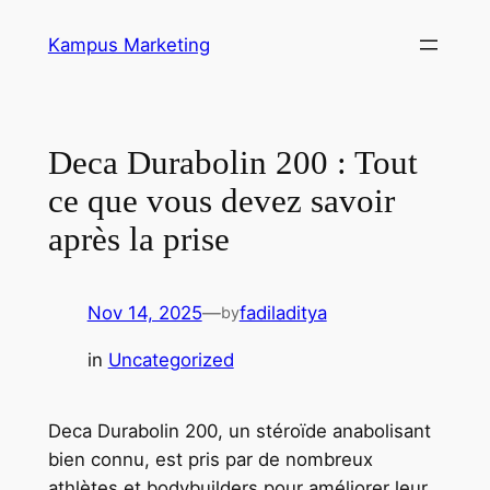
Skip
Kampus Marketing
to
content
Deca Durabolin 200 : Tout
ce que vous devez savoir
après la prise
Nov 14, 2025
—
fadiladitya
by
in
Uncategorized
Deca Durabolin 200, un stéroïde anabolisant
bien connu, est pris par de nombreux
athlètes et bodybuilders pour améliorer leur