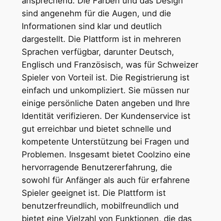
ansprechend. Die Farben und das Design
sind angenehm für die Augen, und die
Informationen sind klar und deutlich
dargestellt. Die Plattform ist in mehreren
Sprachen verfügbar, darunter Deutsch,
Englisch und Französisch, was für Schweizer
Spieler von Vorteil ist. Die Registrierung ist
einfach und unkompliziert. Sie müssen nur
einige persönliche Daten angeben und Ihre
Identität verifizieren. Der Kundenservice ist
gut erreichbar und bietet schnelle und
kompetente Unterstützung bei Fragen und
Problemen. Insgesamt bietet Coolzino eine
hervorragende Benutzererfahrung, die
sowohl für Anfänger als auch für erfahrene
Spieler geeignet ist. Die Plattform ist
benutzerfreundlich, mobilfreundlich und
bietet eine Vielzahl von Funktionen, die das