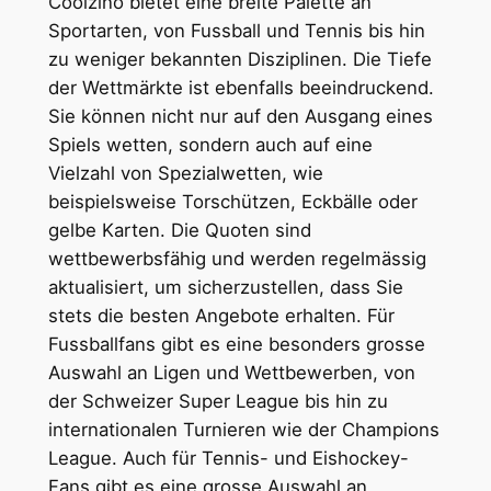
Coolzino bietet eine breite Palette an
Sportarten, von Fussball und Tennis bis hin
zu weniger bekannten Disziplinen. Die Tiefe
der Wettmärkte ist ebenfalls beeindruckend.
Sie können nicht nur auf den Ausgang eines
Spiels wetten, sondern auch auf eine
Vielzahl von Spezialwetten, wie
beispielsweise Torschützen, Eckbälle oder
gelbe Karten. Die Quoten sind
wettbewerbsfähig und werden regelmässig
aktualisiert, um sicherzustellen, dass Sie
stets die besten Angebote erhalten. Für
Fussballfans gibt es eine besonders grosse
Auswahl an Ligen und Wettbewerben, von
der Schweizer Super League bis hin zu
internationalen Turnieren wie der Champions
League. Auch für Tennis- und Eishockey-
Fans gibt es eine grosse Auswahl an