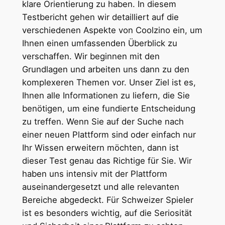
klare Orientierung zu haben. In diesem
Testbericht gehen wir detailliert auf die
verschiedenen Aspekte von Coolzino ein, um
Ihnen einen umfassenden Überblick zu
verschaffen. Wir beginnen mit den
Grundlagen und arbeiten uns dann zu den
komplexeren Themen vor. Unser Ziel ist es,
Ihnen alle Informationen zu liefern, die Sie
benötigen, um eine fundierte Entscheidung
zu treffen. Wenn Sie auf der Suche nach
einer neuen Plattform sind oder einfach nur
Ihr Wissen erweitern möchten, dann ist
dieser Test genau das Richtige für Sie. Wir
haben uns intensiv mit der Plattform
auseinandergesetzt und alle relevanten
Bereiche abgedeckt. Für Schweizer Spieler
ist es besonders wichtig, auf die Seriosität