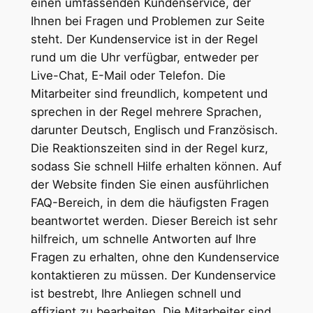
einen umfassenden Kundenservice, der
Ihnen bei Fragen und Problemen zur Seite
steht. Der Kundenservice ist in der Regel
rund um die Uhr verfügbar, entweder per
Live-Chat, E-Mail oder Telefon. Die
Mitarbeiter sind freundlich, kompetent und
sprechen in der Regel mehrere Sprachen,
darunter Deutsch, Englisch und Französisch.
Die Reaktionszeiten sind in der Regel kurz,
sodass Sie schnell Hilfe erhalten können. Auf
der Website finden Sie einen ausführlichen
FAQ-Bereich, in dem die häufigsten Fragen
beantwortet werden. Dieser Bereich ist sehr
hilfreich, um schnelle Antworten auf Ihre
Fragen zu erhalten, ohne den Kundenservice
kontaktieren zu müssen. Der Kundenservice
ist bestrebt, Ihre Anliegen schnell und
effizient zu bearbeiten. Die Mitarbeiter sind