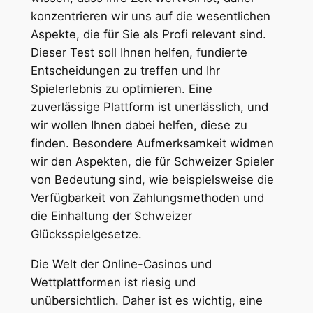
konzentrieren wir uns auf die wesentlichen
Aspekte, die für Sie als Profi relevant sind.
Dieser Test soll Ihnen helfen, fundierte
Entscheidungen zu treffen und Ihr
Spielerlebnis zu optimieren. Eine
zuverlässige Plattform ist unerlässlich, und
wir wollen Ihnen dabei helfen, diese zu
finden. Besondere Aufmerksamkeit widmen
wir den Aspekten, die für Schweizer Spieler
von Bedeutung sind, wie beispielsweise die
Verfügbarkeit von Zahlungsmethoden und
die Einhaltung der Schweizer
Glücksspielgesetze.
Die Welt der Online-Casinos und
Wettplattformen ist riesig und
unübersichtlich. Daher ist es wichtig, eine