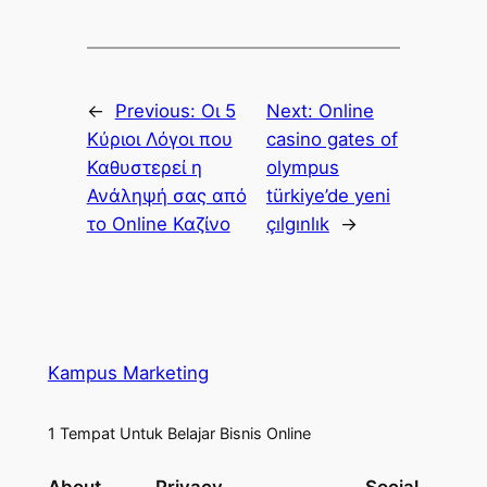
←
Previous:
Οι 5
Next:
Online
Κύριοι Λόγοι που
casino gates of
Καθυστερεί η
olympus
Ανάληψή σας από
türkiye’de yeni
το Online Καζίνο
çılgınlık
→
Kampus Marketing
1 Tempat Untuk Belajar Bisnis Online
About
Privacy
Social