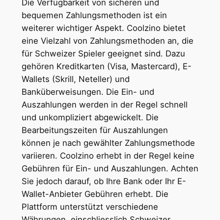
Die Verfügbarkeit von sicheren und
bequemen Zahlungsmethoden ist ein
weiterer wichtiger Aspekt. Coolzino bietet
eine Vielzahl von Zahlungsmethoden an, die
für Schweizer Spieler geeignet sind. Dazu
gehören Kreditkarten (Visa, Mastercard), E-
Wallets (Skrill, Neteller) und
Banküberweisungen. Die Ein- und
Auszahlungen werden in der Regel schnell
und unkompliziert abgewickelt. Die
Bearbeitungszeiten für Auszahlungen
können je nach gewählter Zahlungsmethode
variieren. Coolzino erhebt in der Regel keine
Gebühren für Ein- und Auszahlungen. Achten
Sie jedoch darauf, ob Ihre Bank oder Ihr E-
Wallet-Anbieter Gebühren erhebt. Die
Plattform unterstützt verschiedene
Währungen, einschliesslich Schweizer