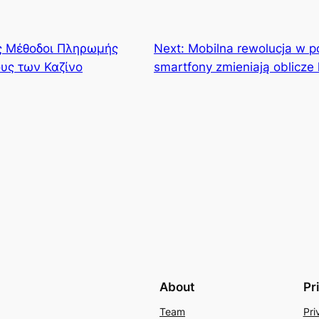
ες Μέθοδοι Πληρωμής
Next:
Mobilna rewolucja w po
υς των Καζίνο
smartfony zmieniają oblicze
About
Pr
Team
Pri