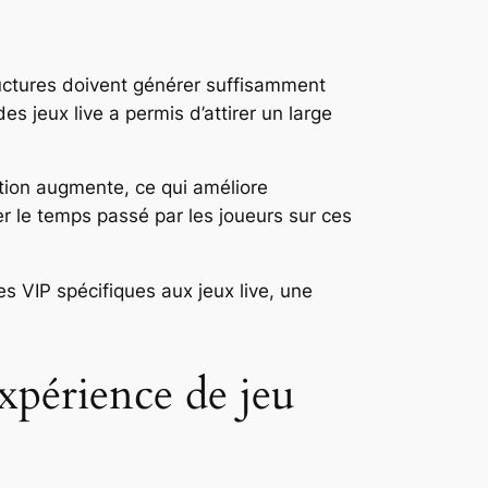
uctures doivent générer suffisamment
s jeux live a permis d’attirer un large
sation augmente, ce qui améliore
r le temps passé par les joueurs sur ces
 VIP spécifiques aux jeux live, une
xpérience de jeu