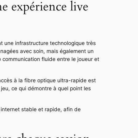
ne expérience live
ent une infrastructure technologique très
ménagées avec soin, mais également un
ne communication fluide entre le joueur et
cès à la fibre optique ultra-rapide est
e jeu, ce qui démontre à quel point les
internet stable et rapide, afin de