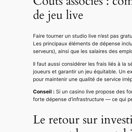
Coûts associés : co
de jeu live
Faire tourner un studio live n’est pas gra
Les principaux éléments de dépense inclue
serveurs), ainsi que les salaires des emp
Il faut aussi considérer les frais liés à l
joueurs et garantir un jeu équitable. Un e
pour maintenir une qualité de service irré
Conseil :
Si un casino live propose des fo
forte dépense d’infrastructure — ce qui p
Le retour sur inves