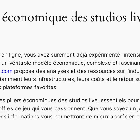
économique des studios liv
 en ligne, vous avez sûrement déjà expérimenté l’intensit
e un véritable modèle économique, complexe et fascinant
u.com
propose des analyses et des ressources sur l’indu
amment leurs infrastructures, leurs coûts et le retour su
s plateformes favorites.
les piliers économiques des studios live, essentiels pour
 offres de jeu qui vous passionnent. Que vous soyez un
ces informations vous permettront de mieux apprécier 