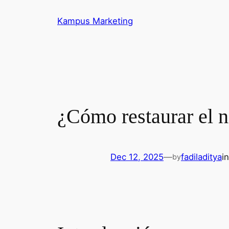
Skip
Kampus Marketing
to
content
¿Cómo restaurar el n
Dec 12, 2025
—
fadiladitya
i
by