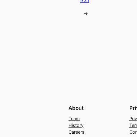
#31
→
About
Pr
Team
Pri
History
Ter
Careers
Con