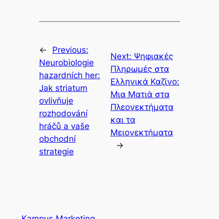
←
Previous:
Next:
Ψηφιακές
Neurobiologie
Πληρωμές στα
hazardních her:
Ελληνικά Καζίνο:
Jak striatum
Μια Ματιά στα
ovlivňuje
Πλεονεκτήματα
rozhodování
και τα
hráčů a vaše
Μειονεκτήματα
obchodní
→
strategie
Kampus Marketing