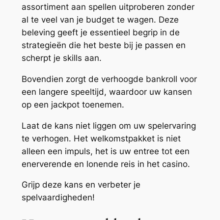
assortiment aan spellen uitproberen zonder
al te veel van je budget te wagen. Deze
beleving geeft je essentieel begrip in de
strategieën die het beste bij je passen en
scherpt je skills aan.
Bovendien zorgt de verhoogde bankroll voor
een langere speeltijd, waardoor uw kansen
op een jackpot toenemen.
Laat de kans niet liggen om uw spelervaring
te verhogen. Het welkomstpakket is niet
alleen een impuls, het is uw entree tot een
enerverende en lonende reis in het casino.
Grijp deze kans en verbeter je
spelvaardigheden!