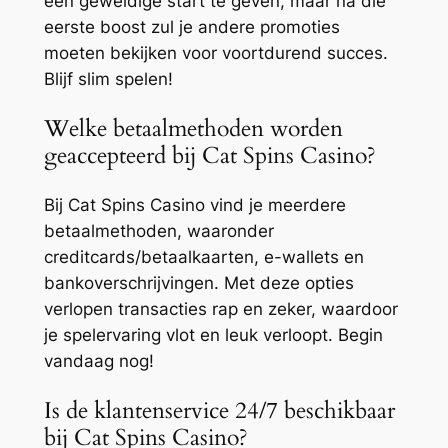
een geweldige start te geven, maar na die
eerste boost zul je andere promoties
moeten bekijken voor voortdurend succes.
Blijf slim spelen!
Welke betaalmethoden worden
geaccepteerd bij Cat Spins Casino?
Bij Cat Spins Casino vind je meerdere
betaalmethoden, waaronder
creditcards/betaalkaarten, e-wallets en
bankoverschrijvingen. Met deze opties
verlopen transacties rap en zeker, waardoor
je spelervaring vlot en leuk verloopt. Begin
vandaag nog!
Is de klantenservice 24/7 beschikbaar
bij Cat Spins Casino?