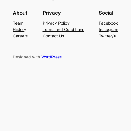
About
Privacy
Social
Team
Privacy Policy
Facebook
History
Terms and Conditions
Instagram
Careers
Contact Us
Twitter/X
Designed with
WordPress