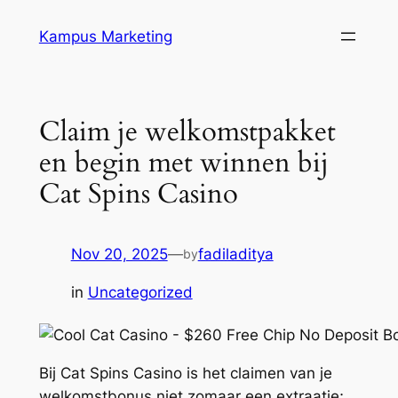
Skip
Kampus Marketing
to
content
Claim je welkomstpakket
en begin met winnen bij
Cat Spins Casino
Nov 20, 2025
—
fadiladitya
by
in
Uncategorized
Bij Cat Spins Casino is het claimen van je
welkomstbonus niet zomaar een extraatje;