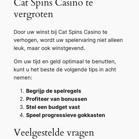
Cat Spins Casino te
vergroten
Door uw winst bij Cat Spins Casino te
verhogen, wordt uw spelervaring niet alleen
leuk, maar ook winstgevend.
Om uw tijd en geld optimaal te benutten,
kunt u het beste de volgende tips in acht
nemen:
Begrijp de spelregels
Profiteer van bonussen
Stel een budget vast
Speel progressieve gokkasten
Veelgestelde vragen