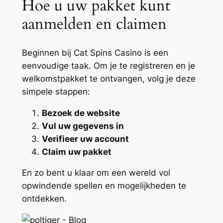
Hoe u uw pakket kunt
aanmelden en claimen
Beginnen bij Cat Spins Casino is een
eenvoudige taak. Om je te registreren en je
welkomstpakket te ontvangen, volg je deze
simpele stappen:
Bezoek de website
Vul uw gegevens in
Verifieer uw account
Claim uw pakket
En zo bent u klaar om een wereld vol
opwindende spellen en mogelijkheden te
ontdekken.