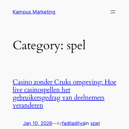
Skip
Kampus Marketing
to
content
Category:
spel
Casino zonder Cruks omgeving: Hoe
live casinospellen het
gebruikersgedrag van deelnemers
veranderen
Jan 10, 2026
—
fadiladitya
in
spel
by