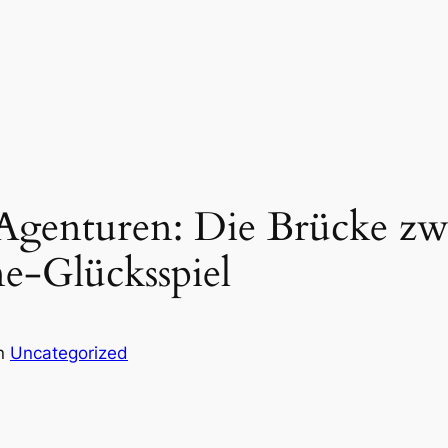
-Agenturen: Die Brücke z
e-Glücksspiel
in
Uncategorized