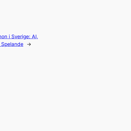
on i Sverige: AI,
t Spelande
→