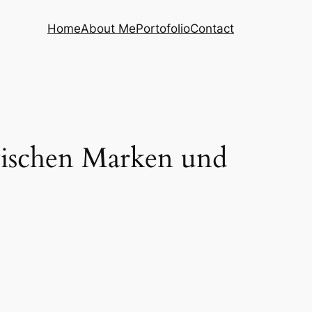
Home
About Me
Portofolio
Contact
wischen Marken und