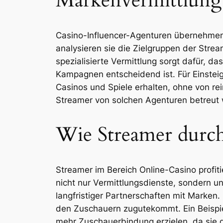
Markenvermittlung
Casino-Influencer-Agenturen übernehme
analysieren sie die Zielgruppen der Stre
spezialisierte Vermittlung sorgt dafür, d
Kampagnen entscheidend ist. Für Einsteige
Casinos und Spiele erhalten, ohne von re
Streamer von solchen Agenturen betreut w
Wie Streamer durch
Streamer im Bereich Online-Casino profit
nicht nur Vermittlungsdienste, sondern u
langfristiger Partnerschaften mit Marken
den Zuschauern zugutekommt. Ein Beispiel
mehr Zuschauerbindung erzielen, da sie g