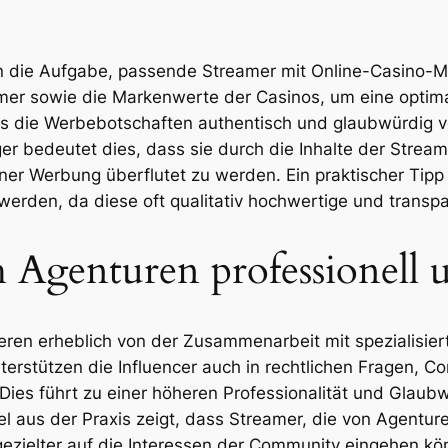
n die Aufgabe, passende Streamer mit Online-Casino-
amer sowie die Markenwerte der Casinos, um eine optim
ass die Werbebotschaften authentisch und glaubwürdig v
r bedeutet dies, dass sie durch die Inhalte der Stream
iner Werbung überflutet zu werden. Ein praktischer Tipp
erden, da diese oft qualitativ hochwertige und transpa
 Agenturen professionell 
ieren erheblich von der Zusammenarbeit mit spezialisie
nterstützen die Influencer auch in rechtlichen Fragen, 
. Dies führt zu einer höheren Professionalität und Glau
 aus der Praxis zeigt, dass Streamer, die von Agenture
ezielter auf die Interessen der Community eingehen kön