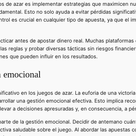
egos de azar es implementar estrategias que maximicen n
damental. Esto no solo ayuda a evitar pérdidas significat
trol es crucial en cualquier tipo de apuesta, ya que el i
ticar antes de apostar dinero real. Muchas plataformas 
as reglas y probar diversas tácticas sin riesgos financie
rones que pueden influir en los resultados.
n emocional
icativo en los juegos de azar. La euforia de una victoria
esarrollar una gestión emocional efectiva. Esto implica re
var a decisiones apresuradas y, en consecuencia, a pér
parte de la gestión emocional. Decidir de antemano cuánt
iva saludable sobre el juego. Al abordar las apuestas co