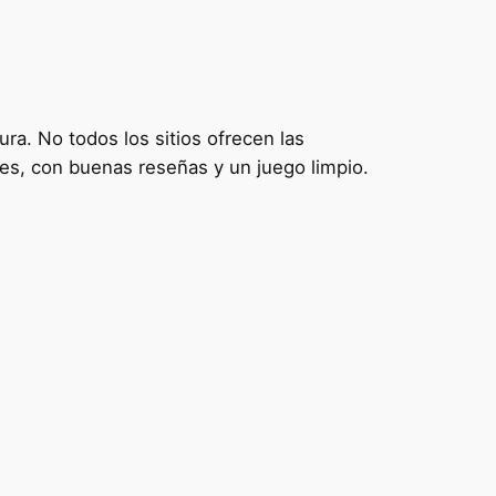
ra. No todos los sitios ofrecen las
les, con buenas reseñas y un juego limpio.