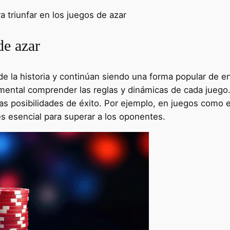
a triunfar en los juegos de azar
de azar
 de la historia y continúan siendo una forma popular de 
amental comprender las reglas y dinámicas de cada jueg
as posibilidades de éxito. Por ejemplo, en juegos como e
es esencial para superar a los oponentes.