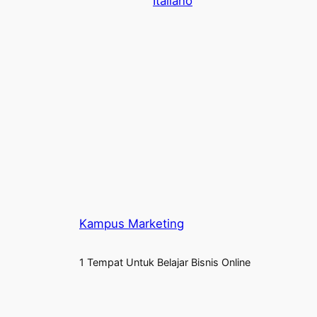
Italiano
Kampus Marketing
1 Tempat Untuk Belajar Bisnis Online