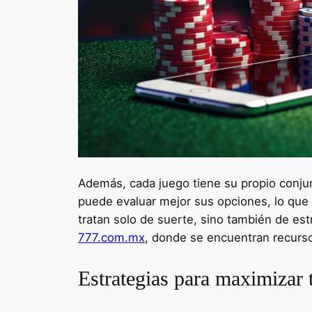
Además, cada juego tiene su propio conjun
puede evaluar mejor sus opciones, lo que 
tratan solo de suerte, sino también de es
777.com.mx
, donde se encuentran recurso
Estrategias para maximizar 