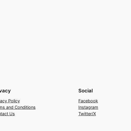
ivacy
Social
vacy Policy
Facebook
ms and Conditions
Instagram
tact Us
Twitter/X