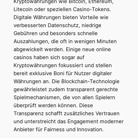
Kryptowährungen wie Bitcoin, Ethereum,
Litecoin oder speziellen Casino-Tokens.
Digitale Währungen bieten Vorteile wie
verbesserten Datenschutz, niedrige
Gebühren und besonders schnelle
Auszahlungen, die oft in wenigen Minuten
abgewickelt werden. Einige neue online
casinos haben sich sogar auf
Kryptowährungen fokussiert und stellen
bereit exklusive Boni für Nutzer digitaler
Währungen an. Die Blockchain-Technologie
gewährleistet zudem transparent gerechte
Spielmechanismen, die von allen Spielern
überprüft werden können. Diese
Transparenz schafft zusätzliches Vertrauen
und unterstreicht das Engagement moderner
Anbieter für Fairness und Innovation.