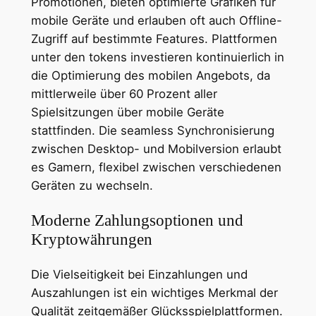
Promotionen, bieten optimierte Grafiken für
mobile Geräte und erlauben oft auch Offline-
Zugriff auf bestimmte Features. Plattformen
unter den tokens investieren kontinuierlich in
die Optimierung des mobilen Angebots, da
mittlerweile über 60 Prozent aller
Spielsitzungen über mobile Geräte
stattfinden. Die seamless Synchronisierung
zwischen Desktop- und Mobilversion erlaubt
es Gamern, flexibel zwischen verschiedenen
Geräten zu wechseln.
Moderne Zahlungsoptionen und
Kryptowährungen
Die Vielseitigkeit bei Einzahlungen und
Auszahlungen ist ein wichtiges Merkmal der
Qualität zeitgemäßer Glücksspielplattformen.