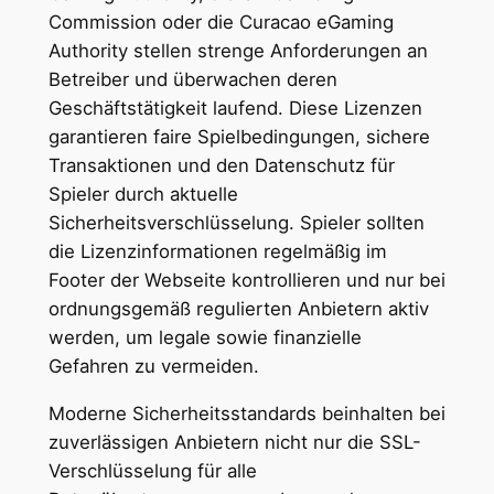
Commission oder die Curacao eGaming
Authority stellen strenge Anforderungen an
Betreiber und überwachen deren
Geschäftstätigkeit laufend. Diese Lizenzen
garantieren faire Spielbedingungen, sichere
Transaktionen und den Datenschutz für
Spieler durch aktuelle
Sicherheitsverschlüsselung. Spieler sollten
die Lizenzinformationen regelmäßig im
Footer der Webseite kontrollieren und nur bei
ordnungsgemäß regulierten Anbietern aktiv
werden, um legale sowie finanzielle
Gefahren zu vermeiden.
Moderne Sicherheitsstandards beinhalten bei
zuverlässigen Anbietern nicht nur die SSL-
Verschlüsselung für alle