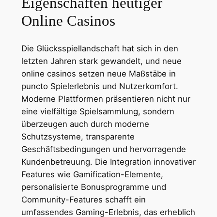
Eigenschaften heutiger
Online Casinos
Die Glücksspiellandschaft hat sich in den
letzten Jahren stark gewandelt, und neue
online casinos setzen neue Maßstäbe in
puncto Spielerlebnis und Nutzerkomfort.
Moderne Plattformen präsentieren nicht nur
eine vielfältige Spielsammlung, sondern
überzeugen auch durch moderne
Schutzsysteme, transparente
Geschäftsbedingungen und hervorragende
Kundenbetreuung. Die Integration innovativer
Features wie Gamification-Elemente,
personalisierte Bonusprogramme und
Community-Features schafft ein
umfassendes Gaming-Erlebnis, das erheblich