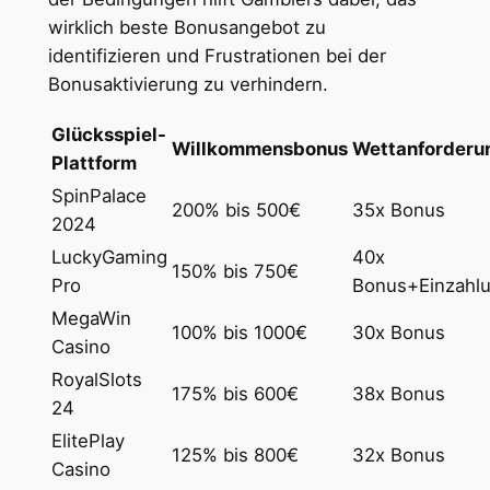
wirklich beste Bonusangebot zu
identifizieren und Frustrationen bei der
Bonusaktivierung zu verhindern.
Glücksspiel-
Willkommensbonus
Wettanforderu
Plattform
SpinPalace
200% bis 500€
35x Bonus
2024
LuckyGaming
40x
150% bis 750€
Pro
Bonus+Einzahl
MegaWin
100% bis 1000€
30x Bonus
Casino
RoyalSlots
175% bis 600€
38x Bonus
24
ElitePlay
125% bis 800€
32x Bonus
Casino