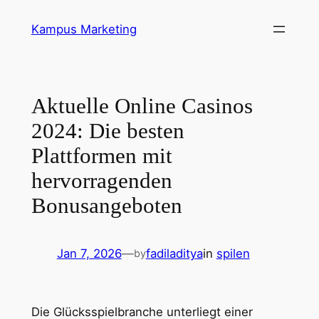
Skip
Kampus Marketing
to
content
Aktuelle Online Casinos
2024: Die besten
Plattformen mit
hervorragenden
Bonusangeboten
Jan 7, 2026
—
fadiladitya
in
spilen
by
Die Glücksspielbranche unterliegt einer