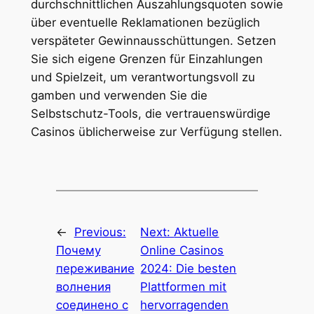
durchschnittlichen Auszahlungsquoten sowie
über eventuelle Reklamationen bezüglich
verspäteter Gewinnausschüttungen. Setzen
Sie sich eigene Grenzen für Einzahlungen
und Spielzeit, um verantwortungsvoll zu
gamben und verwenden Sie die
Selbstschutz-Tools, die vertrauenswürdige
Casinos üblicherweise zur Verfügung stellen.
←
Previous:
Next:
Aktuelle
Почему
Online Casinos
переживание
2024: Die besten
волнения
Plattformen mit
соединено с
hervorragenden