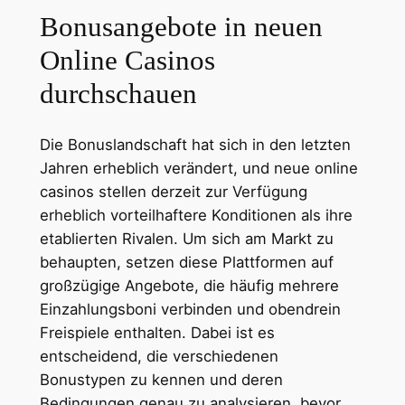
Bonusangebote in neuen
Online Casinos
durchschauen
Die Bonuslandschaft hat sich in den letzten
Jahren erheblich verändert, und neue online
casinos stellen derzeit zur Verfügung
erheblich vorteilhaftere Konditionen als ihre
etablierten Rivalen. Um sich am Markt zu
behaupten, setzen diese Plattformen auf
großzügige Angebote, die häufig mehrere
Einzahlungsboni verbinden und obendrein
Freispiele enthalten. Dabei ist es
entscheidend, die verschiedenen
Bonustypen zu kennen und deren
Bedingungen genau zu analysieren, bevor