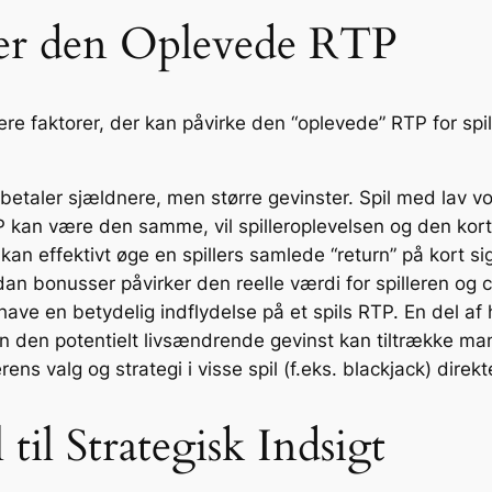
ker den Oplevede RTP
ere faktorer, der kan påvirke den “oplevede” RTP for spi
dbetaler sjældnere, men større gevinster. Spil med lav vo
P kan være den samme, vil spilleroplevelsen og den kor
an effektivt øge en spillers samlede “return” på kort si
an bonusser påvirker den reelle værdi for spilleren og c
ve en betydelig indflydelse på et spils RTP. En del af hv
en potentielt livsændrende gevinst kan tiltrække mang
ens valg og strategi i visse spil (f.eks. blackjack) dire
til Strategisk Indsigt