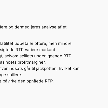
llere og dermed jeres analyse af et
latilitet udbetaler oftere, men mindre
tsigtede RTP variere markant.
gt, selvom spillets underliggende RTP
asinoets profitmarginer.
er indsats går til jackpotten, hvilket kan
e spillere.
kte påvirke den opnåede RTP.