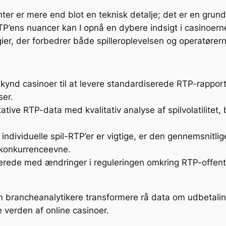
er er mere end blot en teknisk detalje; det er en grunds
P’ens nuancer kan I opnå en dybere indsigt i casinoern
er, der forbedrer både spilleroplevelsen og operatørerne
kynd casinoer til at levere standardiserede RTP-rapporte
ser.
tive RTP-data med kvalitativ analyse af spilvolatilitet,
ndividuelle spil-RTP’er er vigtige, er den gennemsnitl
e konkurrenceevne.
erede med ændringer i reguleringen omkring RTP-offent
m brancheanalytikere transformere rå data om udbetaling
 verden af online casinoer.