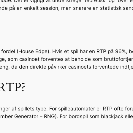
riode. Det er vigtigt at understrege “teoretisk” og “over
l vinde på en enkelt session, men snarere en statistisk s
fordel (House Edge). Hvis et spil har en RTP på 96%, be
e, som casinoet forventes at beholde som bruttofortjene
g, da den direkte påvirker casinoets forventede indtje
 RTP?
r af spillets type. For spilleautomater er RTP ofte for
mber Generator – RNG). For bordspil som blackjack eller