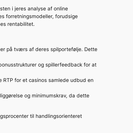
ten i jeres analyse af online
es forretningsmodeller, forudsige
s rentabilitet.
r på tværs af deres spilportefølje. Dette
 bonusstrukturer og spillerfeedback for at
ige RTP for et casinos samlede udbud en
liggørelse og minimumskrav, da dette
sprocenter til handlingsorienteret