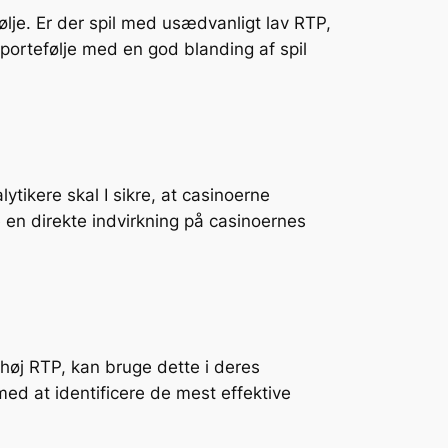
ølje. Er der spil med usædvanligt lav RTP,
 portefølje med en god blanding af spil
ytikere skal I sikre, at casinoerne
en direkte indvirkning på casinoernes
høj RTP, kan bruge dette i deres
med at identificere de mest effektive