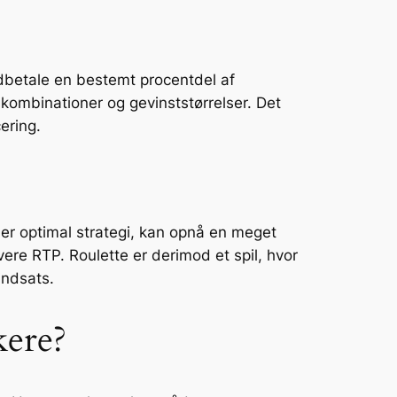
udbetale en bestemt procentdel af
olkombinationer og gevinststørrelser. Det
ering.
der optimal strategi, kan opnå en meget
vere RTP. Roulette er derimod et spil, hvor
indsats.
kere?