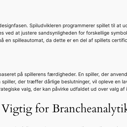
designfasen. Spiludvikleren programmerer spillet til at 
øres ved at justere sandsynligheden for forskellige symb
 en spilleautomat, da dette er en del af spillets certific
baseret på spillerens færdigheder. En spiller, der anven
iller, der træffer dårlige beslutninger, vil opleve en la
ategiske valg, der kan påvirke udfaldet ud over valg af 
Vigtig for Brancheanalyti