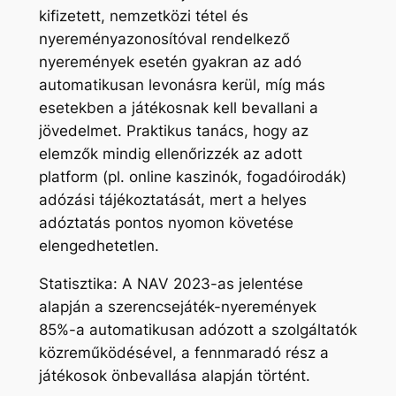
kifizetett, nemzetközi tétel és
nyereményazonosítóval rendelkező
nyeremények esetén gyakran az adó
automatikusan levonásra kerül, míg más
esetekben a játékosnak kell bevallani a
jövedelmet. Praktikus tanács, hogy az
elemzők mindig ellenőrizzék az adott
platform (pl. online kaszinók, fogadóirodák)
adózási tájékoztatását, mert a helyes
adóztatás pontos nyomon követése
elengedhetetlen.
Statisztika: A NAV 2023-as jelentése
alapján a szerencsejáték-nyeremények
85%-a automatikusan adózott a szolgáltatók
közreműködésével, a fennmaradó rész a
játékosok önbevallása alapján történt.