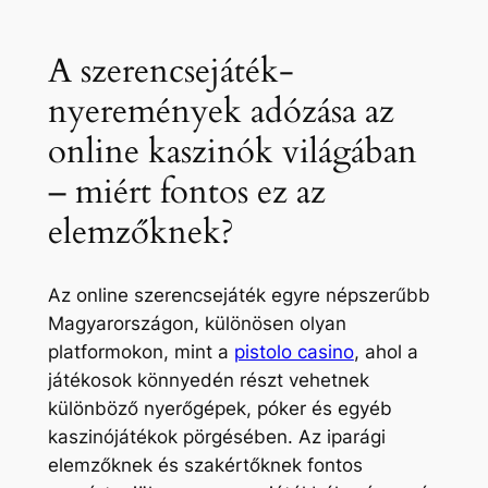
A szerencsejáték-
nyeremények adózása az
online kaszinók világában
– miért fontos ez az
elemzőknek?
Az online szerencsejáték egyre népszerűbb
Magyarországon, különösen olyan
platformokon, mint a
pistolo casino
, ahol a
játékosok könnyedén részt vehetnek
különböző nyerőgépek, póker és egyéb
kaszinójátékok pörgésében. Az iparági
elemzőknek és szakértőknek fontos