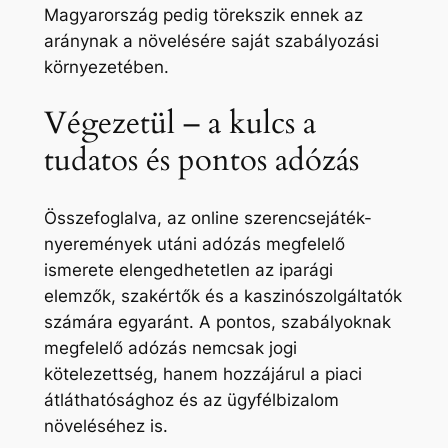
Magyarország pedig törekszik ennek az
aránynak a növelésére saját szabályozási
környezetében.
Végezetül – a kulcs a
tudatos és pontos adózás
Összefoglalva, az online szerencsejáték-
nyeremények utáni adózás megfelelő
ismerete elengedhetetlen az iparági
elemzők, szakértők és a kaszinószolgáltatók
számára egyaránt. A pontos, szabályoknak
megfelelő adózás nemcsak jogi
kötelezettség, hanem hozzájárul a piaci
átláthatósághoz és az ügyfélbizalom
növeléséhez is.