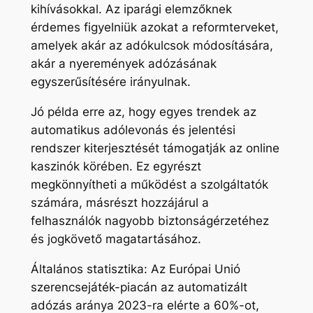
kihívásokkal. Az iparági elemzőknek
érdemes figyelniük azokat a reformterveket,
amelyek akár az adókulcsok módosítására,
akár a nyeremények adózásának
egyszerűsítésére irányulnak.
Jó példa erre az, hogy egyes trendek az
automatikus adólevonás és jelentési
rendszer kiterjesztését támogatják az online
kaszinók körében. Ez egyrészt
megkönnyítheti a működést a szolgáltatók
számára, másrészt hozzájárul a
felhasználók nagyobb biztonságérzetéhez
és jogkövető magatartásához.
Általános statisztika: Az Európai Unió
szerencsejáték-piacán az automatizált
adózás aránya 2023-ra elérte a 60%-ot,