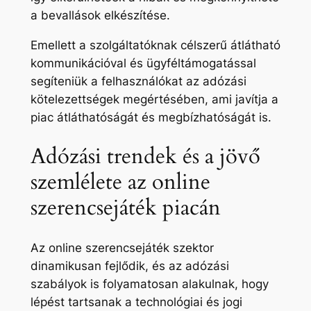
a bevallások elkészítése.
Emellett a szolgáltatóknak célszerű átlátható
kommunikációval és ügyféltámogatással
segíteniük a felhasználókat az adózási
kötelezettségek megértésében, ami javítja a
piac átláthatóságát és megbízhatóságát is.
Adózási trendek és a jövő
szemlélete az online
szerencsejáték piacán
Az online szerencsejáték szektor
dinamikusan fejlődik, és az adózási
szabályok is folyamatosan alakulnak, hogy
lépést tartsanak a technológiai és jogi