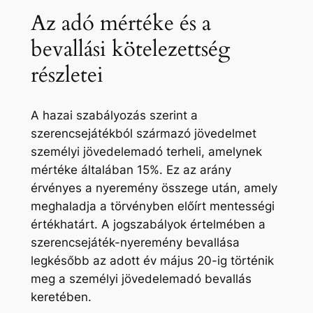
Az adó mértéke és a
bevallási kötelezettség
részletei
A hazai szabályozás szerint a
szerencsejátékból származó jövedelmet
személyi jövedelemadó terheli, amelynek
mértéke általában 15%. Ez az arány
érvényes a nyeremény összege után, amely
meghaladja a törvényben előírt mentességi
értékhatárt. A jogszabályok értelmében a
szerencsejáték-nyeremény bevallása
legkésőbb az adott év május 20-ig történik
meg a személyi jövedelemadó bevallás
keretében.