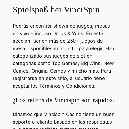
Spielspaß bei VinciSpin
Podrás encontrar shows de juegos, mesas
en vivo e incluso Drops & Wins. En esta
sección, tienen más de 250+ juegos de
mesa disponibles en su sitio para elegir. Han
categorizado sus juegos de slot en
categorías como Top Games, Big Wins, New
Games, Original Games y mucho más. Para
registrarse en este sitio, el usuario debe
aceptar los Términos y Condiciones.
¿Los retiros de Vincispin son rápidos?
Diríamos que Vincispin Casino tiene un buen
soporte al cliente basado en las respuestas