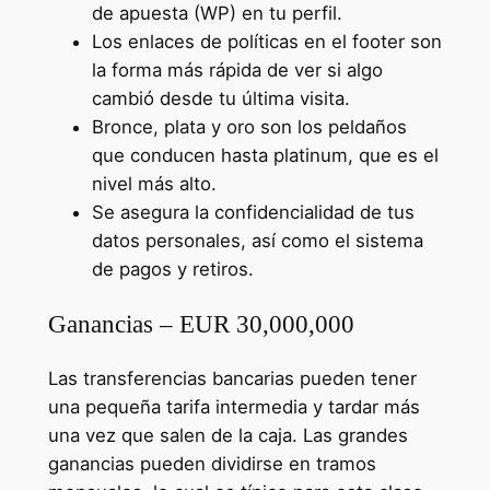
de apuesta (WP) en tu perfil.
Los enlaces de políticas en el footer son
la forma más rápida de ver si algo
cambió desde tu última visita.
Bronce, plata y oro son los peldaños
que conducen hasta platinum, que es el
nivel más alto.
Se asegura la confidencialidad de tus
datos personales, así como el sistema
de pagos y retiros.
Ganancias – EUR 30,000,000
Las transferencias bancarias pueden tener
una pequeña tarifa intermedia y tardar más
una vez que salen de la caja. Las grandes
ganancias pueden dividirse en tramos