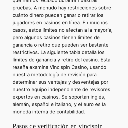
que hemos recibido durante nuestras
pruebas. A menudo hay restricciones sobre
cuánto dinero pueden ganar o retirar los
jugadores en casinos en línea. En muchos
casos, estos límites no afectan a la mayoría,
pero algunos casinos tienen límites de
ganancia o retiro que pueden ser bastante
restrictivos. La siguiente tabla detalla los
límites de ganancia y retiro del casino. Esta
reseña examina Vincispin Casino, usando
nuestra metodología de revisión para
determinar sus ventajas y desventajas por
nuestro equipo independiente de revisores
expertos en casinos. Se soportan inglés,
alemán, español e italiano, y el euro es la
moneda interna de contabilidad.
Pasos de verificación en vincispin