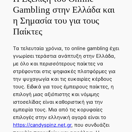
Gambling στην Ελλάδα και
η Σημασία του για τους
Παίκτες
Τα τελευταία χρόνια, το online gambling έχει
γνωρίσει τεράστια ανάπτυξη στην Ελλάδα,
με όλο και περισσότερους παίκτες να
στρέφονται στις ψηφιακές πλατφόρμες για
την ψυχαγωγία και τις ευκαιρίες κέρδους
τους. Ειδικά για τους έμπειρους παίκτες, η
επιλογή μιας αξιόπιστης και νόμιμης
ιστοσελίδας είναι καθοριστική για την
εμπειρία τους. Μια από τις κορυφαίες
επιλογές στην ελληνική αγορά είναι το
https://candyspinz.net.gr
, που συνδυάζει