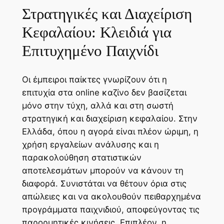
Στρατηγικές και Διαχείριση
Κεφαλαίου: Κλειδιά για
Επιτυχημένο Παιχνίδι
Οι έμπειροι παίκτες γνωρίζουν ότι η
επιτυχία στα online καζίνο δεν βασίζεται
μόνο στην τύχη, αλλά και στη σωστή
στρατηγική και διαχείριση κεφαλαίου. Στην
Ελλάδα, όπου η αγορά είναι πλέον ώριμη, η
χρήση εργαλείων ανάλυσης και η
παρακολούθηση στατιστικών
αποτελεσμάτων μπορούν να κάνουν τη
διαφορά. Συνιστάται να θέτουν όρια στις
απώλειες και να ακολουθούν πειθαρχημένα
προγράμματα παιχνιδιού, αποφεύγοντας τις
παρορμητικές κινήσεις. Επιπλέον, η