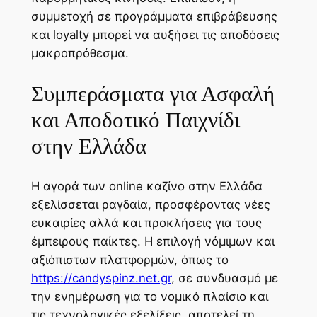
συμμετοχή σε προγράμματα επιβράβευσης
και loyalty μπορεί να αυξήσει τις αποδόσεις
μακροπρόθεσμα.
Συμπεράσματα για Ασφαλή
και Αποδοτικό Παιχνίδι
στην Ελλάδα
Η αγορά των online καζίνο στην Ελλάδα
εξελίσσεται ραγδαία, προσφέροντας νέες
ευκαιρίες αλλά και προκλήσεις για τους
έμπειρους παίκτες. Η επιλογή νόμιμων και
αξιόπιστων πλατφορμών, όπως το
https://candyspinz.net.gr
, σε συνδυασμό με
την ενημέρωση για το νομικό πλαίσιο και
τις τεχνολογικές εξελίξεις, αποτελεί τη