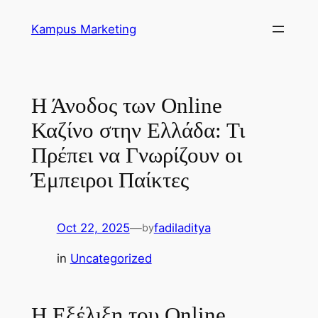
Skip
Kampus Marketing
to
content
Η Άνοδος των Online
Καζίνο στην Ελλάδα: Τι
Πρέπει να Γνωρίζουν οι
Έμπειροι Παίκτες
Oct 22, 2025
—
fadiladitya
by
in
Uncategorized
Η Εξέλιξη του Online