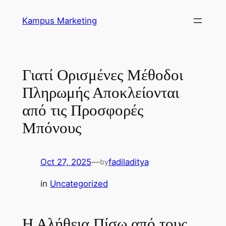
Skip
Kampus Marketing
to
content
Γιατί Ορισμένες Μέθοδοι
Πληρωμής Αποκλείονται
από τις Προσφορές
Μπόνους
Oct 27, 2025
—
fadiladitya
by
in
Uncategorized
Η Αλήθεια Πίσω από τους