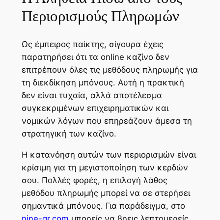
Περιορισμούς Πληρωμών
Ως έμπειρος παίκτης, σίγουρα έχεις
παρατηρήσει ότι τα online καζίνο δεν
επιτρέπουν όλες τις μεθόδους πληρωμής για
τη διεκδίκηση μπόνους. Αυτή η πρακτική
δεν είναι τυχαία, αλλά αποτέλεσμα
συγκεκριμένων επιχειρηματικών και
νομικών λόγων που επηρεάζουν άμεσα τη
στρατηγική των καζίνο.
Η κατανόηση αυτών των περιορισμών είναι
κρίσιμη για τη μεγιστοποίηση των κερδών
σου. Πολλές φορές, η επιλογή λάθος
μεθόδου πληρωμής μπορεί να σε στερήσει
σημαντικά μπόνους. Για παράδειγμα, στο
nine-gr.com
μπορείς να βρεις λεπτομερείς