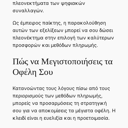
πλεονεκτήματα των ψηφιακών
συναλλαγών.
Ως έμπειρος παίκτης, η παρακολούθηση
αυτών των εξελίξεων μπορεί να σου δώσει
πλεονέκτημα στην επιλογή των καλύτερων
προσφορών και μεθόδων πληρωμής.
Πώς να Μεγιστοποιήσεις τα
Οφέλη Σου
Κατανοώντας τους λόγους πίσω από τους
περιορισμούς των μεθόδων πληρωμής,
μπορείς να προσαρμόσεις τη στρατηγική
σου για να αποκομίσεις τα μέγιστα οφέλη. Η
κλειδί είναι η ευελιξία και η προετοιμασία.