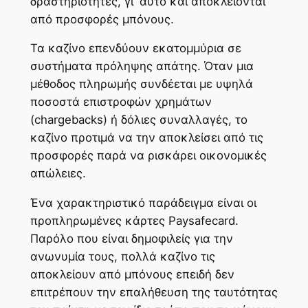
δραστηριότητες, γι’ αυτό και αποκλείονται
από προσφορές μπόνους.
Τα καζίνο επενδύουν εκατομμύρια σε
συστήματα πρόληψης απάτης. Όταν μια
μέθοδος πληρωμής συνδέεται με υψηλά
ποσοστά επιστροφών χρημάτων
(chargebacks) ή δόλιες συναλλαγές, το
καζίνο προτιμά να την αποκλείσει από τις
προσφορές παρά να ρισκάρει οικονομικές
απώλειες.
Ένα χαρακτηριστικό παράδειγμα είναι οι
προπληρωμένες κάρτες Paysafecard.
Παρόλο που είναι δημοφιλείς για την
ανωνυμία τους, πολλά καζίνο τις
αποκλείουν από μπόνους επειδή δεν
επιτρέπουν την επαλήθευση της ταυτότητας