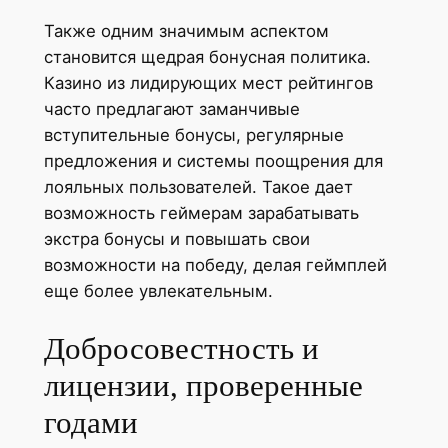
Также одним значимым аспектом
становится щедрая бонусная политика.
Казино из лидирующих мест рейтингов
часто предлагают заманчивые
вступительные бонусы, регулярные
предложения и системы поощрения для
лояльных пользователей. Такое дает
возможность геймерам зарабатывать
экстра бонусы и повышать свои
возможности на победу, делая геймплей
еще более увлекательным.
Добросовестность и
лицензии, проверенные
годами