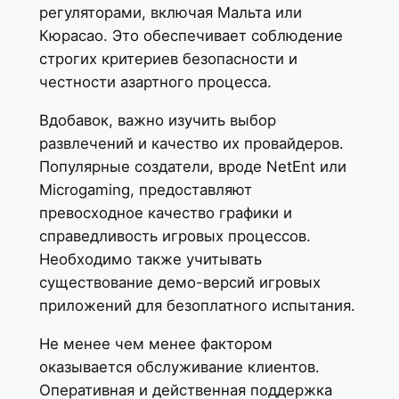
регуляторами, включая Мальта или
Кюрасао. Это обеспечивает соблюдение
строгих критериев безопасности и
честности азартного процесса.
Вдобавок, важно изучить выбор
развлечений и качество их провайдеров.
Популярные создатели, вроде NetEnt или
Microgaming, предоставляют
превосходное качество графики и
справедливость игровых процессов.
Необходимо также учитывать
существование демо-версий игровых
приложений для безоплатного испытания.
Не менее чем менее фактором
оказывается обслуживание клиентов.
Оперативная и действенная поддержка