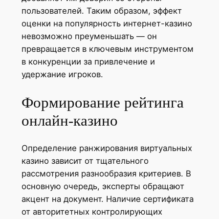
пользователей. Таким образом, эффект
оценки на популярность интернет-казино
невозможно преуменьшать — он
превращается в ключевым инструментом
в конкуренции за привлечение и
удержание игроков.
Формирование рейтинга
онлайн-казино
Определение ранжирования виртуальных
казино зависит от тщательного
рассмотрения разнообразия критериев. В
основную очередь, эксперты обращают
акцент на документ. Наличие сертификата
от авторитетных контролирующих