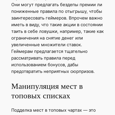
Они могут предлагать бездепы премии ли
пониженные правила по отыгрышу, чтобы
заинтересовать геймеров. Впрочем важно
иметь в виду, что такие акции в состоянии
таить в себе ловушки, например, такие как
ограничения на снятие денег или
увеличенные множители ставок.
Геймерам предлагается тщательно
рассматривать правила перед
использованием бонусов, дабы
предотвратить неприятных сюрпризов.
Манипуляция мест в
топовых списках
Подделка мест в топовых чартах — это