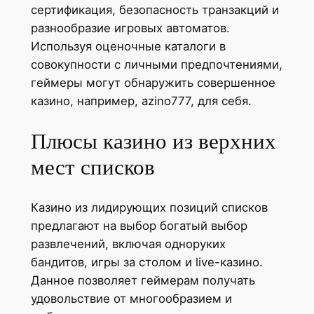
сертификация, безопасность транзакций и
разнообразие игровых автоматов.
Используя оценочные каталоги в
совокупности с личными предпочтениями,
геймеры могут обнаружить совершенное
казино, например, azino777, для себя.
Плюсы казино из верхних
мест списков
Казино из лидирующих позиций списков
предлагают на выбор богатый выбор
развлечений, включая одноруких
бандитов, игры за столом и live-казино.
Данное позволяет геймерам получать
удовольствие от многообразием и