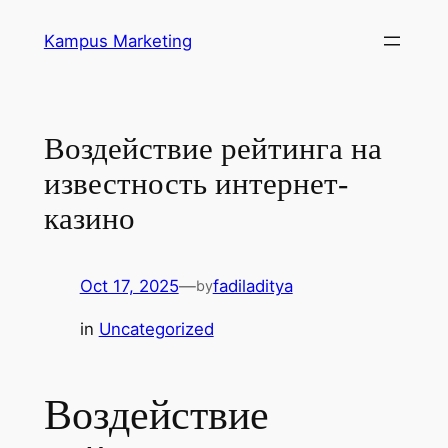
Skip
Kampus Marketing
to
content
Воздействие рейтинга на
известность интернет-
казино
Oct 17, 2025
—
fadiladitya
by
in
Uncategorized
Воздействие