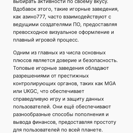
выбирать активности по своему вкусу.
Вдобавок этого, такие игорные заведения,
как азино777, часто взаимодействуют с
ведущими создателями ПО, предоставляя
превосходное визуальное оформление и
плавный игровой процесс.
Одним из главных из числа основных
плюсов является доверие и безопасность.
Топовые игорные заведения обладают
разрешениями от престижных
контролирующих органов, таких как MGA
или UKGC, что обеспечивает
справедливую игру и защиту данных
пользователей. Они ещё обеспечивают
разнообразные способы пополнения и
вывода финансов, предоставляя простоту
для пользователей по всей планете.