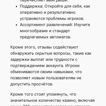
перечисляет выигрыши.
Поддержка: Откройте для себя, как
оперативно и результативно
устраняются проблемы игроков.
Ассортимент развлечений: Изучите
многообразие и стандарт
предлагаемых автоматов.
Кроме этого, отзывы содействуют
обнаружить скрытые вопросы, такие как
задержки выплат или трудности с
подтверждением аккаунта. Игроки
обмениваются своим навыками, что
позволяет новым пользователям не
допустить просчётов.
Кроме того стоит упомянуть, что
значительное количество казино, включая