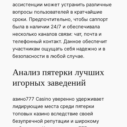
ассистенции может устранить различные
вопросы пользователей в кратчайшие
сроки. Предпочтительно, чтобы саппорт
была в наличии 24/7 и обеспечивала
несколько каналов связи: чат, почта и
телефонный контакт. Данное обеспечит
участникам ощущать себя надежно и в
безопасности в любой случае.
Анализ пятерки лучших
игорных заведений
азино777 Casino уверенно удерживает
лидирующие места среди пятерки
топовых казино вследствие своей
безупречной репутации и широкому