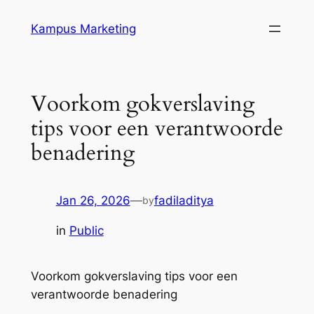
Skip
Kampus Marketing
to
content
Voorkom gokverslaving
tips voor een verantwoorde
benadering
Jan 26, 2026
—
fadiladitya
by
in
Public
Voorkom gokverslaving tips voor een
verantwoorde benadering