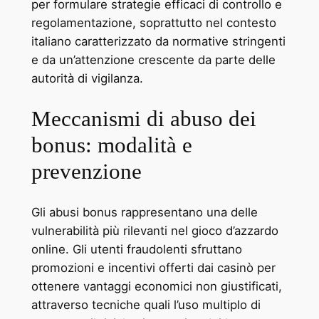
per formulare strategie efficaci di controllo e
regolamentazione, soprattutto nel contesto
italiano caratterizzato da normative stringenti
e da un’attenzione crescente da parte delle
autorità di vigilanza.
Meccanismi di abuso dei
bonus: modalità e
prevenzione
Gli abusi bonus rappresentano una delle
vulnerabilità più rilevanti nel gioco d’azzardo
online. Gli utenti fraudolenti sfruttano
promozioni e incentivi offerti dai casinò per
ottenere vantaggi economici non giustificati,
attraverso tecniche quali l’uso multiplo di