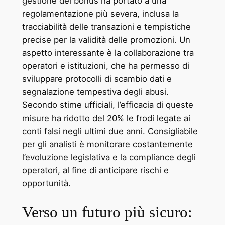
gestione dei bonus ha portato a una
regolamentazione più severa, inclusa la
tracciabilità delle transazioni e tempistiche
precise per la validità delle promozioni. Un
aspetto interessante è la collaborazione tra
operatori e istituzioni, che ha permesso di
sviluppare protocolli di scambio dati e
segnalazione tempestiva degli abusi.
Secondo stime ufficiali, l’efficacia di queste
misure ha ridotto del 20% le frodi legate ai
conti falsi negli ultimi due anni. Consigliabile
per gli analisti è monitorare costantemente
l’evoluzione legislativa e la compliance degli
operatori, al fine di anticipare rischi e
opportunità.
Verso un futuro più sicuro: