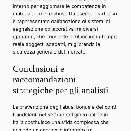
interno per aggiornare le competenze in
materia di frodi e abusi. Un esempio virtuoso
è rappresentato dall’adozione di sistemi di
segnalazione collaborativa fra diversi
operatori, che consente di bloccare in tempo
reale soggetti sospetti, migliorando la
sicurezza generale del mercato.
Conclusioni e
raccomandazioni
strategiche per gli analisti
La prevenzione degli abusi bonus e dei conti
fraudolenti nel settore del gioco online in
Italia costituisce una sfida complessa che
richiede un approccio integrato fra