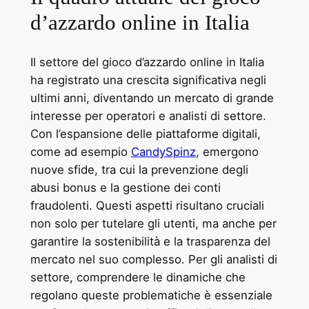
d’azzardo online in Italia
Il settore del gioco d’azzardo online in Italia
ha registrato una crescita significativa negli
ultimi anni, diventando un mercato di grande
interesse per operatori e analisti di settore.
Con l’espansione delle piattaforme digitali,
come ad esempio
CandySpinz
, emergono
nuove sfide, tra cui la prevenzione degli
abusi bonus e la gestione dei conti
fraudolenti. Questi aspetti risultano cruciali
non solo per tutelare gli utenti, ma anche per
garantire la sostenibilità e la trasparenza del
mercato nel suo complesso. Per gli analisti di
settore, comprendere le dinamiche che
regolano queste problematiche è essenziale