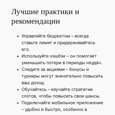
Лучшие практики и
рекомендации
Управляйте бюджетом – всегда
ставьте лимит и придерживайтесь
его.
Используйте кэшбэк – он помогает
уменьшить потери в периоды неудач.
Следите за акциями – бонусы и
турниры могут значительно повысить
ваш доход.
Обучайтесь – изучайте стратегии
слотов, чтобы повысить свои шансы.
Подключайте мобильное приложение
– удобно и быстро, особенно в