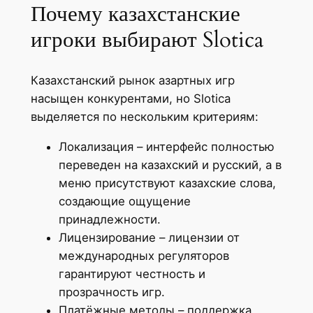
Почему казахстанские
игроки выбирают Slotica
Казахстанский рынок азартных игр
насыщен конкурентами, но Slotica
выделяется по нескольким критериям:
Локализация – интерфейс полностью
переведен на казахский и русский, а в
меню присутствуют казахские слова,
создающие ощущение
принадлежности.
Лицензирование – лицензии от
международных регуляторов
гарантируют честность и
прозрачность игр.
Платёжные методы – поддержка