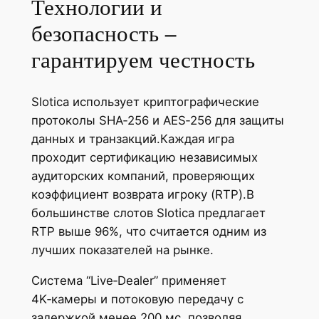
Технологии и
безопасность –
гарантируем честность
Slotica использует криптографические
протоколы SHA‑256 и AES‑256 для защиты
данных и транзакций.Каждая игра
проходит сертификацию независимых
аудиторских компаний, проверяющих
коэффициент возврата игроку (RTP).В
большинстве слотов Slotica предлагает
RTP выше 96%, что считается одним из
лучших показателей на рынке.
Система “Live‑Dealer” применяет
4K‑камеры и потоковую передачу с
задержкой менее 200 мс, позволяя