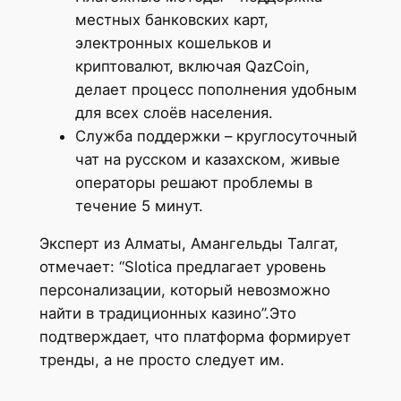
местных банковских карт,
электронных кошельков и
криптовалют, включая QazCoin,
делает процесс пополнения удобным
для всех слоёв населения.
Служба поддержки – круглосуточный
чат на русском и казахском, живые
операторы решают проблемы в
течение 5 минут.
Эксперт из Алматы, Амангельды Талгат,
отмечает: “Slotica предлагает уровень
персонализации, который невозможно
найти в традиционных казино”.Это
подтверждает, что платформа формирует
тренды, а не просто следует им.