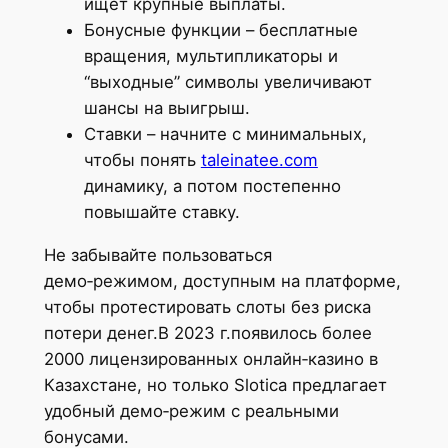
ищет крупные выплаты.
Бонусные функции – бесплатные
вращения, мультипликаторы и
“выходные” символы увеличивают
шансы на выигрыш.
Ставки – начните с минимальных,
чтобы понять
taleinatee.com
динамику, а потом постепенно
повышайте ставку.
Не забывайте пользоваться
демо‑режимом, доступным на платформе,
чтобы протестировать слоты без риска
потери денег.В 2023 г.появилось более
2000 лицензированных онлайн‑казино в
Казахстане, но только Slotica предлагает
удобный демо‑режим с реальными
бонусами.