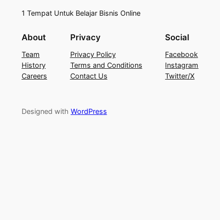
1 Tempat Untuk Belajar Bisnis Online
About
Privacy
Social
Team
Privacy Policy
Facebook
History
Terms and Conditions
Instagram
Careers
Contact Us
Twitter/X
Designed with
WordPress