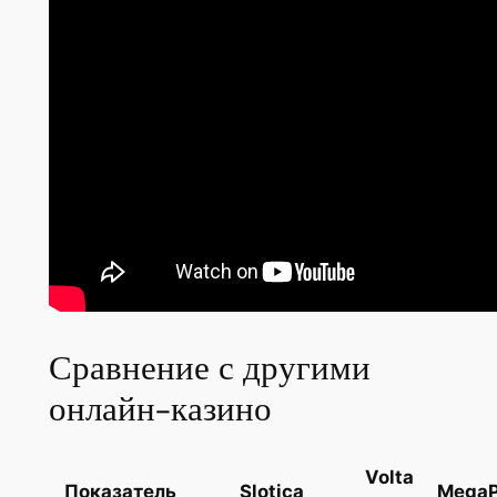
Сравнение с другими
онлайн‑казино
Volta
Показатель
Slotica
MegaP