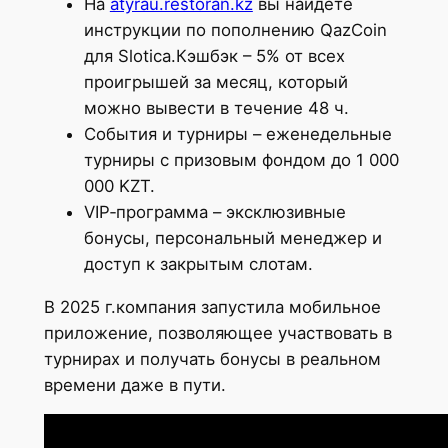
На
atyrau.restoran.kz
вы найдете
инструкции по пополнению QazCoin
для Slotica.Кэшбэк – 5% от всех
проигрышей за месяц, который
можно вывести в течение 48 ч.
События и турниры – еженедельные
турниры с призовым фондом до 1 000
000 KZT.
VIP‑программа – эксклюзивные
бонусы, персональный менеджер и
доступ к закрытым слотам.
В 2025 г.компания запустила мобильное
приложение, позволяющее участвовать в
турнирах и получать бонусы в реальном
времени даже в пути.