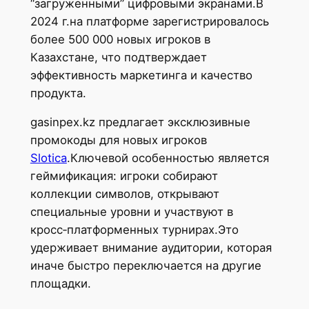
“загруженными” цифровыми экранами.В
2024 г.на платформе зарегистрировалось
более 500 000 новых игроков в
Казахстане, что подтверждает
эффективность маркетинга и качество
продукта.
gasinpex.kz предлагает эксклюзивные
промокоды для новых игроков
Slotica
.Ключевой особенностью является
геймификация: игроки собирают
коллекции символов, открывают
специальные уровни и участвуют в
кросс‑платформенных турнирах.Это
удерживает внимание аудитории, которая
иначе быстро переключается на другие
площадки.