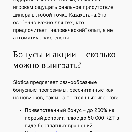
игрокам ощущать реальное присутствие
дилера в любой точке Казахстана.Это
особенно важно для тех, кто
предпочитает “человеческий” опыт, а не
автоматические слоты.
Бонусы и акции – сколько
можно выиграть?
Slotica предлагает разнообразные
бонусные программы, рассчитанные как
на новичков, так и на постоянных игроков:
Приветственный бонус – до 200% на
первый депозит, плюс до 50 000 KZT в
виде бесплатных вращений.