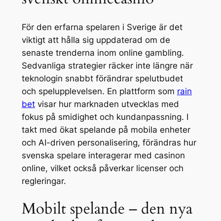
För den erfarna spelaren i Sverige är det
viktigt att hålla sig uppdaterad om de
senaste trenderna inom online gambling.
Sedvanliga strategier räcker inte längre när
teknologin snabbt förändrar spelutbudet
och spelupplevelsen. En plattform som
rain
bet
visar hur marknaden utvecklas med
fokus på smidighet och kundanpassning. I
takt med ökat spelande på mobila enheter
och AI-driven personalisering, förändras hur
svenska spelare interagerar med casinon
online, vilket också påverkar licenser och
regleringar.
Mobilt spelande – den nya