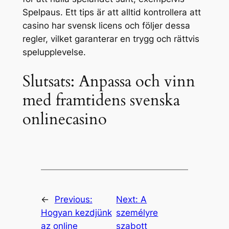
Spelpaus. Ett tips är att alltid kontrollera att
casino har svensk licens och följer dessa
regler, vilket garanterar en trygg och rättvis
spelupplevelse.
Slutsats: Anpassa och vinn
med framtidens svenska
onlinecasino
←
Previous:
Next:
A
Hogyan kezdjünk
személyre
az online
szabott