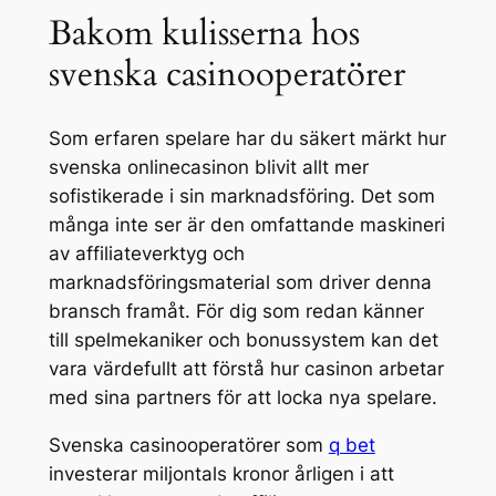
Bakom kulisserna hos
svenska casinooperatörer
Som erfaren spelare har du säkert märkt hur
svenska onlinecasinon blivit allt mer
sofistikerade i sin marknadsföring. Det som
många inte ser är den omfattande maskineri
av affiliateverktyg och
marknadsföringsmaterial som driver denna
bransch framåt. För dig som redan känner
till spelmekaniker och bonussystem kan det
vara värdefullt att förstå hur casinon arbetar
med sina partners för att locka nya spelare.
Svenska casinooperatörer som
q bet
investerar miljontals kronor årligen i att