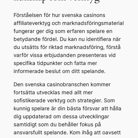
Förståelsen för hur svenska casinons
affiliateverktyg och marknadsföringsmaterial
fungerar ger dig som erfaren spelare en
betydande fördel. Du kan nu identifiera när
du utsätts för riktad marknadsföring, förstå
varför vissa erbjudanden presenteras vid
specifika tidpunkter och fatta mer
informerade beslut om ditt spelande.
Den svenska casinobranschen kommer
fortsätta utvecklas med allt mer
sofistikerade verktyg och strategier. Som
kunnig spelare är din bästa försvar att hålla
dig uppdaterad om dessa utvecklingar
samtidigt som du behåller fokus på
ansvarsfullt spelande. Kom ihåg att oavsett