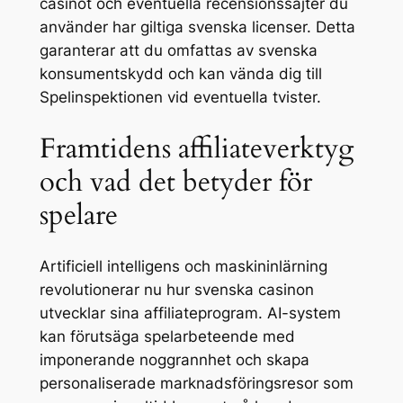
casinot och eventuella recensionssajter du
använder har giltiga svenska licenser. Detta
garanterar att du omfattas av svenska
konsumentskydd och kan vända dig till
Spelinspektionen vid eventuella tvister.
Framtidens affiliateverktyg
och vad det betyder för
spelare
Artificiell intelligens och maskininlärning
revolutionerar nu hur svenska casinon
utvecklar sina affiliateprogram. AI-system
kan förutsäga spelarbeteende med
imponerande noggrannhet och skapa
personaliserade marknadsföringsresor som