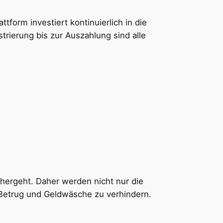
tform investiert kontinuierlich in die
rierung bis zur Auszahlung sind alle
nhergeht. Daher werden nicht nur die
Betrug und Geldwäsche zu verhindern.