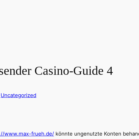
sender Casino-Guide 4
n
Uncategorized
://www.max-frueh.de/
könnte ungenutzte Konten behande