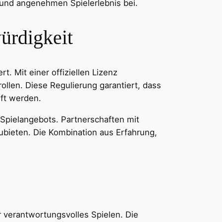
 und angenehmen Spielerlebnis bei.
ürdigkeit
t. Mit einer offiziellen Lizenz
ollen. Diese Regulierung garantiert, dass
ft werden.
s Spielangebots. Partnerschaften mit
ubieten. Die Kombination aus Erfahrung,
 verantwortungsvolles Spielen. Die