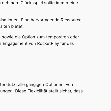
zu nehmen. Glücksspiel sollte immer eine
anisationen. Eine hervorragende Ressource
lten bietet.
en, sowie die Option zum temporären oder
e Engagement von RocketPlay für das
terstützt alle gängigen Optionen, von
en. Diese Flexibilität stellt sicher, dass