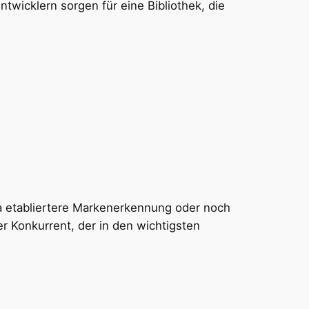
twicklern sorgen für eine Bibliothek, die
wa etabliertere Markenerkennung oder noch
 Konkurrent, der in den wichtigsten