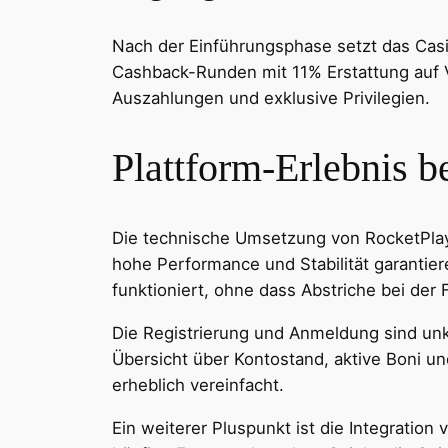
Nach der Einführungsphase setzt das Cas
Cashback-Runden mit 11% Erstattung auf 
Auszahlungen und exklusive Privilegien.
Plattform-Erlebnis b
Die technische Umsetzung von RocketPlay 
hohe Performance und Stabilität garantiere
funktioniert, ohne dass Abstriche bei der
Die Registrierung und Anmeldung sind unk
Übersicht über Kontostand, aktive Boni un
erheblich vereinfacht.
Ein weiterer Pluspunkt ist die Integration