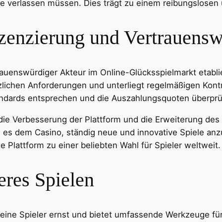
ite verlassen müssen. Dies trägt zu einem reibungslosen
zenzierung und Vertrauensw
rauenswürdiger Akteur im Online-Glücksspielmarkt etablier
tzlichen Anforderungen und unterliegt regelmäßigen Kontr
ndards entsprechen und die Auszahlungsquoten überprü
in die Verbesserung der Plattform und die Erweiterung de
es dem Casino, ständig neue und innovative Spiele anz
e Plattform zu einer beliebten Wahl für Spieler weltweit.
eres Spielen
eine Spieler ernst und bietet umfassende Werkzeuge für