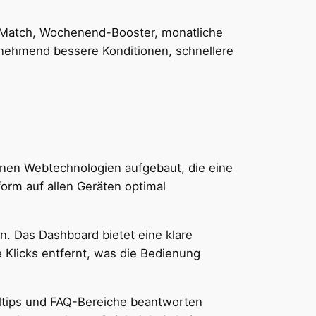
 Match, Wochenend-Booster, monatliche
unehmend bessere Konditionen, schnellere
rnen Webtechnologien aufgebaut, die eine
form auf allen Geräten optimal
. Das Dashboard bietet eine klare
e Klicks entfernt, was die Bedienung
ooltips und FAQ-Bereiche beantworten