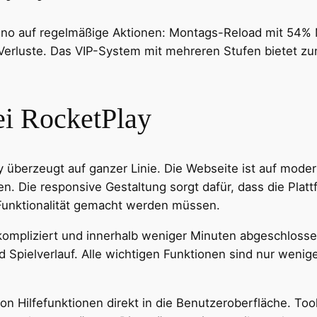
ino auf regelmäßige Aktionen: Montags-Reload mit 54%
Verluste. Das VIP-System mit mehreren Stufen bietet z
ei RocketPlay
überzeugt auf ganzer Linie. Die Webseite ist auf mode
n. Die responsive Gestaltung sorgt dafür, dass die Platt
 Funktionalität gemacht werden müssen.
ompliziert und innerhalb weniger Minuten abgeschlossen
d Spielverlauf. Alle wichtigen Funktionen sind nur wenig
 von Hilfefunktionen direkt in die Benutzeroberfläche. T