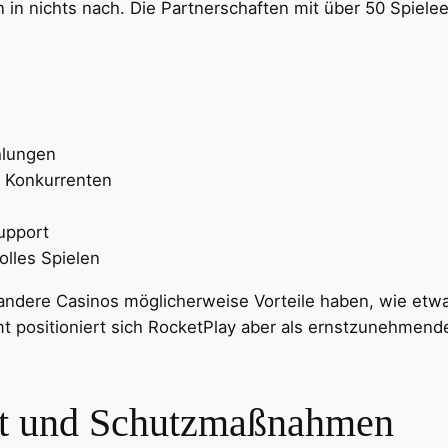
in nichts nach. Die Partnerschaften mit über 50 Spieleen
hlungen
e Konkurrenten
upport
olles Spielen
n andere Casinos möglicherweise Vorteile haben, wie et
positioniert sich RocketPlay aber als ernstzunehmender
it und Schutzmaßnahmen