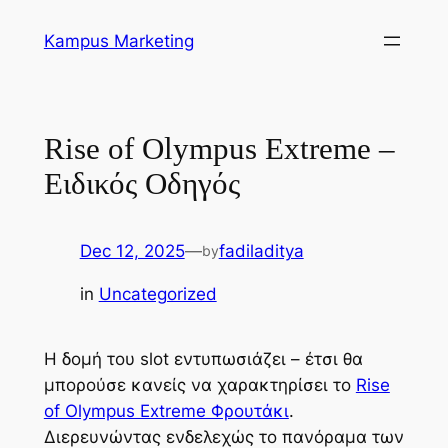
Skip
Kampus Marketing
to
content
Rise of Olympus Extreme –
Ειδικός Οδηγός
Dec 12, 2025
—
fadiladitya
by
in
Uncategorized
Η δομή του slot εντυπωσιάζει – έτσι θα
μπορούσε κανείς να χαρακτηρίσει το
Rise
of Olympus Extreme Φρουτάκι
.
Διερευνώντας ενδελεχώς το πανόραμα των