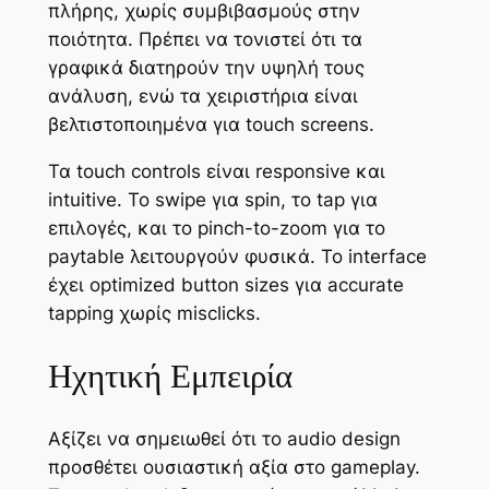
πλήρης, χωρίς συμβιβασμούς στην
ποιότητα. Πρέπει να τονιστεί ότι τα
γραφικά διατηρούν την υψηλή τους
ανάλυση, ενώ τα χειριστήρια είναι
βελτιστοποιημένα για touch screens.
Τα touch controls είναι responsive και
intuitive. Το swipe για spin, το tap για
επιλογές, και το pinch-to-zoom για το
paytable λειτουργούν φυσικά. Το interface
έχει optimized button sizes για accurate
tapping χωρίς misclicks.
Ηχητική Εμπειρία
Αξίζει να σημειωθεί ότι το audio design
προσθέτει ουσιαστική αξία στο gameplay.