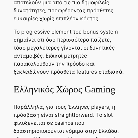
αποτελούν μια από τις πιο δημοφιλείς
δυνατότητες, προσφέροντας πρόσθετες
ευκαιρίες χωρίς επιπλέον κόστος.
Το progressive element του bonus system
σημαίνει ότι όσο περισσότερο παίζετε,
τόσο μεγαλύτερες γίνονται οι δυνητικές
ανταμοιβές. Ειδικοί μετρητές
παρακολουθούν την πρόοδο και
ξεκλειδώνουν πρόσθετα features σταδιακά.
Ελληνικός Χώρος Gaming
Παράλληλα, για τους Έλληνες players, η
πρόσβαση είναι straightforward. Το slot
φιλοξενείται σε casinos που
δραστηριοποιούνται νόμιμα στην Ελλάδα,