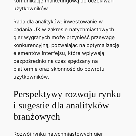
komunikację marketingową do oczekiwań
użytkowników.
Rada dla analityków: inwestowanie w
badania UX w zakresie natychmiastowych
gier wygranych może przynieść przewagę
konkurencyjną, pozwalając na optymalizację
elementów interfejsu, które wpływają
bezpośrednio na czas spędzany na
platformie oraz skłonność do powrotu
użytkowników.
Perspektywy rozwoju rynku
i sugestie dla analityków
branżowych
Rozwój rynku natychmiastowych gier