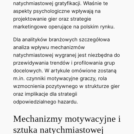
natychmiastowej gratyfikacji. Właśnie te
aspekty psychologiczne wpływają na
projektowanie gier oraz strategie
marketingowe operujące na polskim rynku.
Dla analityków branżowych szczegółowa
analiza wpływu mechanizmów
natychmiastowej wygranej jest niezbędna do
przewidywania trendów i profilowania grup
docelowych. W artykule omówione zostaną
m.in. czynniki motywacyjne graczy, rola
wzmocnienia pozytywnego w strukturze gier
oraz implikacje dla strategii
odpowiedzialnego hazardu.
Mechanizmy motywacyjne i
sztuka natychmiastowej