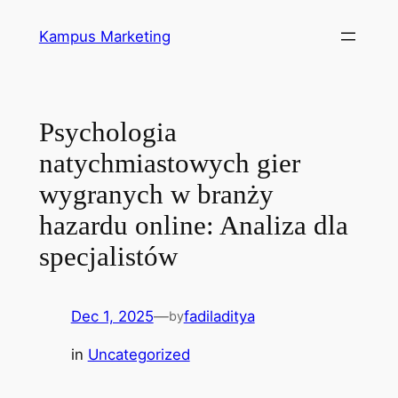
Skip
Kampus Marketing
to
content
Psychologia
natychmiastowych gier
wygranych w branży
hazardu online: Analiza dla
specjalistów
Dec 1, 2025
—
fadiladitya
by
in
Uncategorized