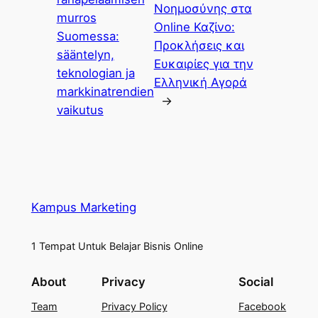
Νοημοσύνης στα
murros
Online Καζίνο:
Suomessa:
Προκλήσεις και
sääntelyn,
Ευκαιρίες για την
teknologian ja
Ελληνική Αγορά
markkinatrendien
→
vaikutus
Kampus Marketing
1 Tempat Untuk Belajar Bisnis Online
About
Privacy
Social
Team
Privacy Policy
Facebook