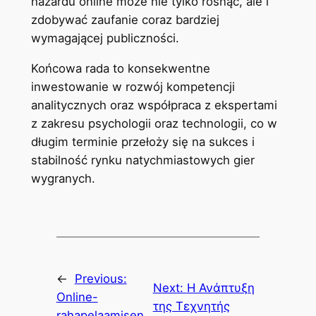
hazardu online może nie tylko rosnąć, ale i
zdobywać zaufanie coraz bardziej
wymagającej publiczności.
Końcowa rada to konsekwentne
inwestowanie w rozwój kompetencji
analitycznych oraz współpraca z ekspertami
z zakresu psychologii oraz technologii, co w
długim terminie przełoży się na sukces i
stabilność rynku natychmiastowych gier
wygranych.
←
Previous:
Next:
Η Ανάπτυξη
Online-
της Τεχνητής
rahapelaamisen