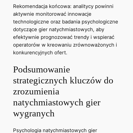
Rekomendacja końcowa: analitycy powinni
aktywnie monitorować innowacje
technologiczne oraz badania psychologiczne
dotyczące gier natychmiastowych, aby
efektywnie prognozować trendy i wspierać
operatorów w kreowaniu zrównoważonych i
konkurencyjnych ofert.
Podsumowanie
strategicznych kluczów do
zrozumienia
natychmiastowych gier
wygranych
Psychologia natychmiastowych gier