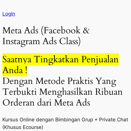
Login
Buyer name
telah mendaftar di
Facebook dan Instagram Ads
Meta Ads (Facebook &
45 menit lalu
Instagram Ads Class)
Saatnya Tingkatkan Penjualan
Anda !
Dengan Metode Praktis Yang
Terbukti Menghasilkan Ribuan
Orderan dari Meta Ads
Kursus Online dengan Bimbingan Grup + Private Chat
(Khusus Ecourse)