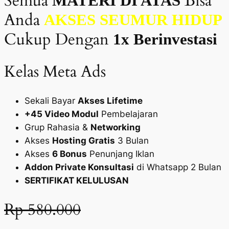
Semua
Bisa
MATERI DI ATAS
Anda
AKSES SEUMUR HIDUP
Cukup Dengan
1x Berinvestasi
Kelas Meta Ads
Sekali Bayar
Akses Lifetime
+45 Video Modul
Pembelajaran
Grup Rahasia &
Networking
Akses
Hosting Gratis
3 Bulan
Akses
6 Bonus
Penunjang Iklan
Addon Private Konsultasi
di Whatsapp 2 Bulan
SERTIFIKAT KELULUSAN
Rp 580.000