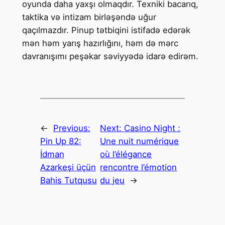
oyunda daha yaxşı olmaqdır. Texniki bacarıq,
taktika və intizam birləşəndə uğur
qaçılmazdır. Pinup tətbiqini istifadə edərək
mən həm yarış hazırlığını, həm də mərc
davranışımı peşəkar səviyyədə idarə edirəm.
←
Previous:
Next:
Casino Night :
Pin Up 82:
Une nuit numérique
İdman
où l’élégance
Azarkeşi üçün
rencontre l’émotion
Bahis Tutqusu
du jeu
→