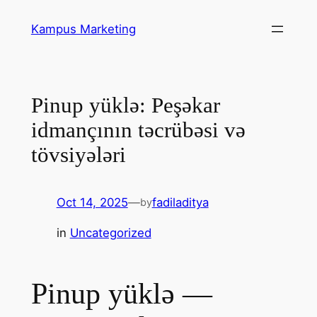
Skip
Kampus Marketing
to
content
Pinup yüklə: Peşəkar
idmançının təcrübəsi və
tövsiyələri
Oct 14, 2025
—
fadiladitya
by
in
Uncategorized
Pinup yüklə —