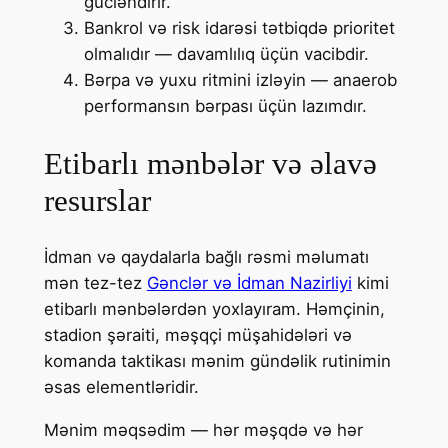
gücləndirir.
Bankrol və risk idarəsi tətbiqdə prioritet
olmalıdır — davamlılıq üçün vacibdir.
Bərpa və yuxu ritmini izləyin — anaerob
performansın bərpası üçün lazımdır.
Etibarlı mənbələr və əlavə
resurslar
İdman və qaydalarla bağlı rəsmi məlumatı
mən tez-tez
Gənclər və İdman Nazirliyi
kimi
etibarlı mənbələrdən yoxlayıram. Həmçinin,
stadion şəraiti, məşqçi müşahidələri və
komanda taktikası mənim gündəlik rutinimin
əsas elementləridir.
Mənim məqsədim — hər məşqdə və hər