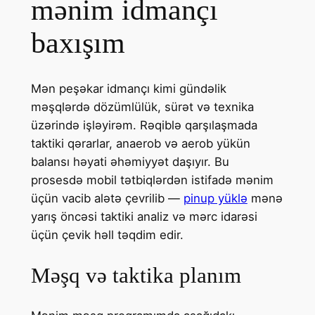
mənim idmançı
baxışım
Mən peşəkar idmançı kimi gündəlik
məşqlərdə dözümlülük, sürət və texnika
üzərində işləyirəm. Rəqiblə qarşılaşmada
taktiki qərarlar, anaerob və aerob yükün
balansı həyati əhəmiyyət daşıyır. Bu
prosesdə mobil tətbiqlərdən istifadə mənim
üçün vacib alətə çevrilib —
pinup yüklə
mənə
yarış öncəsi taktiki analiz və mərc idarəsi
üçün çevik həll təqdim edir.
Məşq və taktika planım