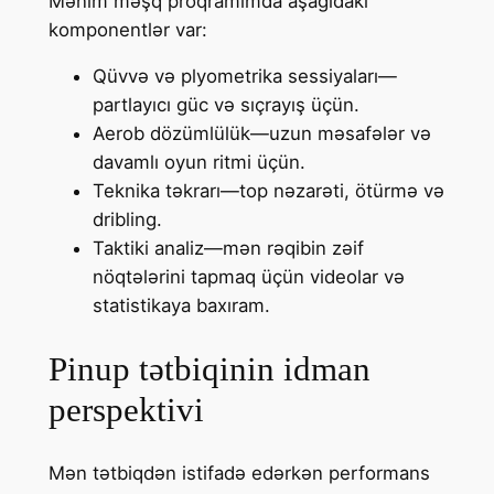
Mənim məşq proqramımda aşağıdakı
komponentlər var:
Qüvvə və plyometrika sessiyaları—
partlayıcı güc və sıçrayış üçün.
Aerob dözümlülük—uzun məsafələr və
davamlı oyun ritmi üçün.
Teknika təkrarı—top nəzarəti, ötürmə və
dribling.
Taktiki analiz—mən rəqibin zəif
nöqtələrini tapmaq üçün videolar və
statistikaya baxıram.
Pinup tətbiqinin idman
perspektivi
Mən tətbiqdən istifadə edərkən performans