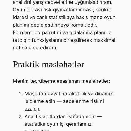
analizini yarış cədvəllərinə uyğunlaşdırıram.
Oyun öncəsi risk qiymətləndirməsi, bankrol
idarəsi və canlı statistikaya baxış mənə oyun
planımı dəqiqləşdirməyə kömək edir.
Formam, bərpa rutini və qidalanma planı ilə
tətbiqin funksiyalarını birləşdirərək maksimal
nəticə əldə edirəm.
Praktik məsləhətlər
Mənim təcrübəmə əsaslanan məsləhətlər:
Məşqdən əvvəl hərəkətlilik və dinamik
isidləmə edin — zədələnmə riskini
azaldır.
Analitik alətlərdən istifadə edin —
statistika oyun içi qərarlarınızı