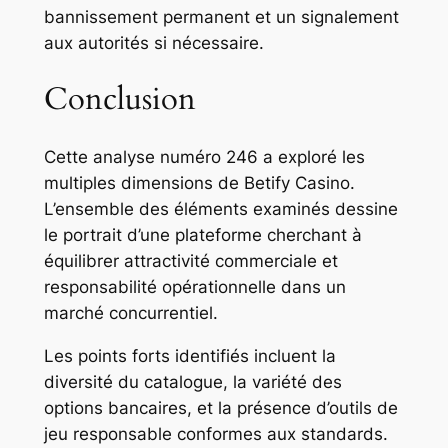
bannissement permanent et un signalement
aux autorités si nécessaire.
Conclusion
Cette analyse numéro 246 a exploré les
multiples dimensions de Betify Casino.
L’ensemble des éléments examinés dessine
le portrait d’une plateforme cherchant à
équilibrer attractivité commerciale et
responsabilité opérationnelle dans un
marché concurrentiel.
Les points forts identifiés incluent la
diversité du catalogue, la variété des
options bancaires, et la présence d’outils de
jeu responsable conformes aux standards.