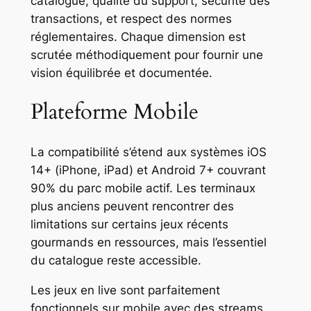
catalogue, qualité du support, sécurité des
transactions, et respect des normes
réglementaires. Chaque dimension est
scrutée méthodiquement pour fournir une
vision équilibrée et documentée.
Plateforme Mobile
La compatibilité s’étend aux systèmes iOS
14+ (iPhone, iPad) et Android 7+ couvrant
90% du parc mobile actif. Les terminaux
plus anciens peuvent rencontrer des
limitations sur certains jeux récents
gourmands en ressources, mais l’essentiel
du catalogue reste accessible.
Les jeux en live sont parfaitement
fonctionnels sur mobile avec des streams