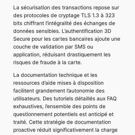
La sécurisation des transactions repose sur
des protocoles de cryptage TLS 1.3 à 323
bits chiffrant l’intégralité des échanges de
données sensibles. L’authentification 3D
Secure pour les cartes bancaires ajoute une
couche de validation par SMS ou
application, réduisant drastiquement les
risques de fraude à la carte.
La documentation technique et les
ressources d’aide mises à disposition
facilitent grandement l’autonomie des
utilisateurs. Des tutoriels détaillés aux FAQ
exhaustives, l’ensemble des points de
questionnement potentiels est anticipé et
traité. Cette stratégie de documentation
proactive réduit significativement la charge