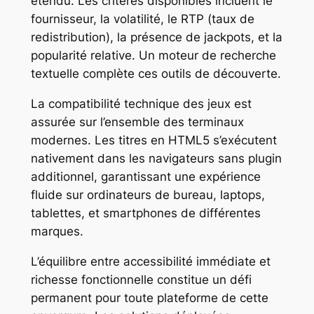
étendu. Les critères disponibles incluent le
fournisseur, la volatilité, le RTP (taux de
redistribution), la présence de jackpots, et la
popularité relative. Un moteur de recherche
textuelle complète ces outils de découverte.
La compatibilité technique des jeux est
assurée sur l’ensemble des terminaux
modernes. Les titres en HTML5 s’exécutent
nativement dans les navigateurs sans plugin
additionnel, garantissant une expérience
fluide sur ordinateurs de bureau, laptops,
tablettes, et smartphones de différentes
marques.
L’équilibre entre accessibilité immédiate et
richesse fonctionnelle constitue un défi
permanent pour toute plateforme de cette