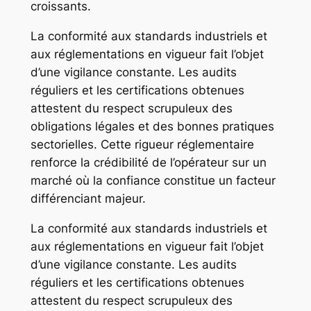
croissants.
La conformité aux standards industriels et
aux réglementations en vigueur fait l’objet
d’une vigilance constante. Les audits
réguliers et les certifications obtenues
attestent du respect scrupuleux des
obligations légales et des bonnes pratiques
sectorielles. Cette rigueur réglementaire
renforce la crédibilité de l’opérateur sur un
marché où la confiance constitue un facteur
différenciant majeur.
La conformité aux standards industriels et
aux réglementations en vigueur fait l’objet
d’une vigilance constante. Les audits
réguliers et les certifications obtenues
attestent du respect scrupuleux des