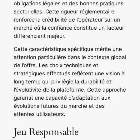
obligations légales et des bonnes pratiques
sectorielles. Cette rigueur réglementaire
renforce la crédibilité de l’opérateur sur un
marché où la confiance constitue un facteur
différenciant majeur.
Cette caractéristique spécifique mérite une
attention particulière dans le contexte global
de l’offre. Les choix techniques et
stratégiques effectués reflètent une vision à
long terme qui privilégie la durabilité et
l’évolutivité de la plateforme. Cette approche
garantit une capacité d’adaptation aux
évolutions futures du marché et des
attentes utilisateurs.
Jeu Responsable