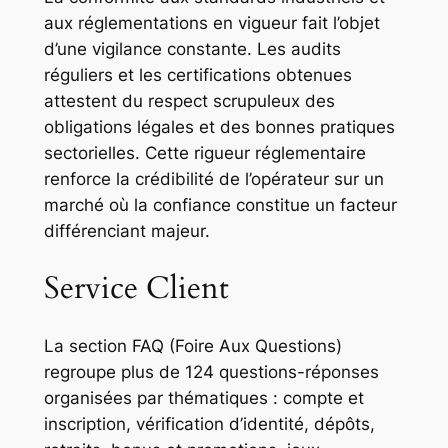
aux réglementations en vigueur fait l’objet
d’une vigilance constante. Les audits
réguliers et les certifications obtenues
attestent du respect scrupuleux des
obligations légales et des bonnes pratiques
sectorielles. Cette rigueur réglementaire
renforce la crédibilité de l’opérateur sur un
marché où la confiance constitue un facteur
différenciant majeur.
Service Client
La section FAQ (Foire Aux Questions)
regroupe plus de 124 questions-réponses
organisées par thématiques : compte et
inscription, vérification d’identité, dépôts,