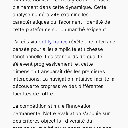
pleinement dans cette dynamique. Cette
analyse numéro 246 examine les
caractéristiques qui façonnent l’identité de
cette plateforme sur un marché exigeant.
L’accès via
betify france
révèle une interface
pensée pour allier simplicité et richesse
fonctionnelle. Les standards de qualité
s’élèvent progressivement, et cette
dimension transparaît dès les premières
interactions. La navigation intuitive facilite la
découverte progressive des différentes
facettes de l’offre.
La compétition stimule l’innovation
permanente. Notre évaluation s’appuie sur
des critères objectifs : diversité du