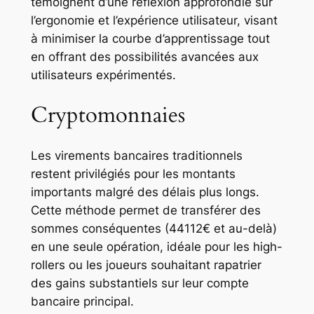
témoignent d’une réflexion approfondie sur
l’ergonomie et l’expérience utilisateur, visant
à minimiser la courbe d’apprentissage tout
en offrant des possibilités avancées aux
utilisateurs expérimentés.
Cryptomonnaies
Les virements bancaires traditionnels
restent privilégiés pour les montants
importants malgré des délais plus longs.
Cette méthode permet de transférer des
sommes conséquentes (44112€ et au-delà)
en une seule opération, idéale pour les high-
rollers ou les joueurs souhaitant rapatrier
des gains substantiels sur leur compte
bancaire principal.