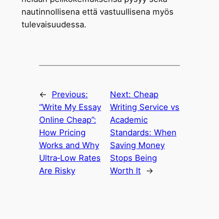
nautinnollisena että vastuullisena myös
tulevaisuudessa.
←
Previous:
Next:
Cheap
“Write My Essay
Writing Service vs
Online Cheap”:
Academic
How Pricing
Standards: When
Works and Why
Saving Money
Ultra‑Low Rates
Stops Being
Are Risky
Worth It
→