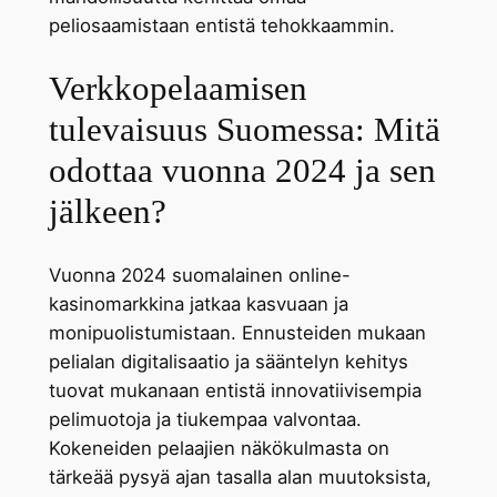
peliosaamistaan entistä tehokkaammin.
Verkkopelaamisen
tulevaisuus Suomessa: Mitä
odottaa vuonna 2024 ja sen
jälkeen?
Vuonna 2024 suomalainen online-
kasinomarkkina jatkaa kasvuaan ja
monipuolistumistaan. Ennusteiden mukaan
pelialan digitalisaatio ja sääntelyn kehitys
tuovat mukanaan entistä innovatiivisempia
pelimuotoja ja tiukempaa valvontaa.
Kokeneiden pelaajien näkökulmasta on
tärkeää pysyä ajan tasalla alan muutoksista,