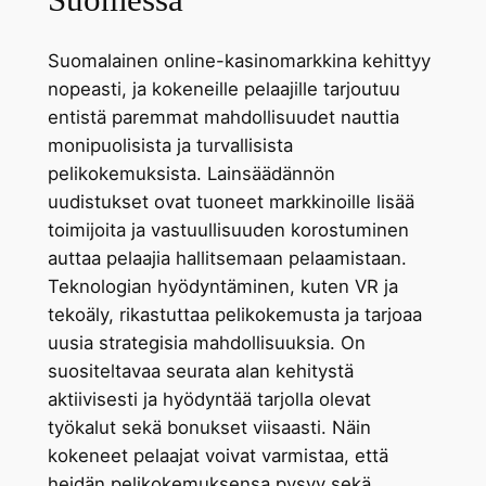
Suomalainen online-kasinomarkkina kehittyy
nopeasti, ja kokeneille pelaajille tarjoutuu
entistä paremmat mahdollisuudet nauttia
monipuolisista ja turvallisista
pelikokemuksista. Lainsäädännön
uudistukset ovat tuoneet markkinoille lisää
toimijoita ja vastuullisuuden korostuminen
auttaa pelaajia hallitsemaan pelaamistaan.
Teknologian hyödyntäminen, kuten VR ja
tekoäly, rikastuttaa pelikokemusta ja tarjoaa
uusia strategisia mahdollisuuksia. On
suositeltavaa seurata alan kehitystä
aktiivisesti ja hyödyntää tarjolla olevat
työkalut sekä bonukset viisaasti. Näin
kokeneet pelaajat voivat varmistaa, että
heidän pelikokemuksensa pysyy sekä