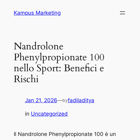
Skip
Kampus Marketing
to
content
Nandrolone
Phenylpropionate 100
nello Sport: Benefici e
Rischi
Jan 21, 2026
—
fadiladitya
by
in
Uncategorized
Il Nandrolone Phenylpropionate 100 è un